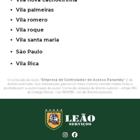
vila palmeiras
vila romero
vila roque
vila santa maria
São Paulo
Vila Rica
O conteúdo do texto "
Empresa de Controlador de Acesso Panamby
" é de
direito reservado. Sua reprodução, parcial ou total, mesmo citando nossos links, é
proibida sem a autorização do autor. Crime de violação de direito autoral – artigo 184
do Código Penal –
Lei 9610/98 - Lei de direitos autorais
.