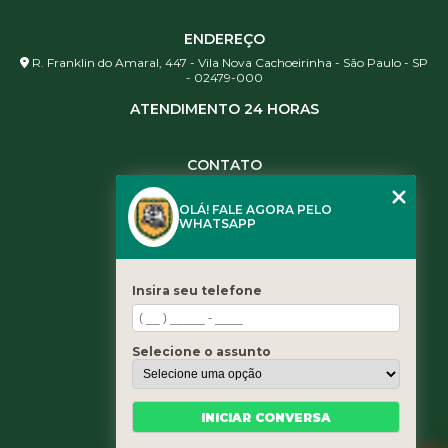
ENDEREÇO
R. Franklin do Amaral, 447 - Vila Nova Cachoeirinha - São Paulo - SP
- 02479-000
ATENDIMENTO 24 HORAS
CONTATO
(11) 3984-0344
OLÁ! FALE AGORA PELO
(11) 3461-5871
WHATSAPP
(11) 3984-0344
contato@leaoservicos.com.br
Insira seu telefone
MENU
Home
Selecione o assunto
Quem somos
Serviços
Blog
INICIAR CONVERSA
Contato