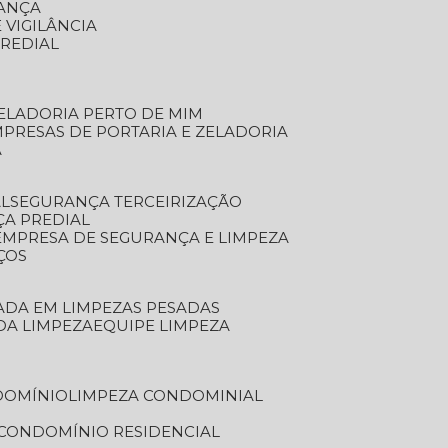
RANÇA
 VIGILÂNCIA
PREDIAL
ZELADORIA PERTO DE MIM
MPRESAS DE PORTARIA E ZELADORIA
A
AL
SEGURANÇA TERCEIRIZAÇÃO
ÇA PREDIAL
EMPRESA DE SEGURANÇA E LIMPEZA
ÇOS
ZADA EM LIMPEZAS PESADAS
 DA LIMPEZA
EQUIPE LIMPEZA
DOMÍNIO
LIMPEZA CONDOMINIAL
 CONDOMÍNIO RESIDENCIAL