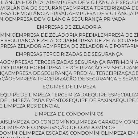
GILÂNCIA HOSPITALAR
EMPRESA DE VIGILÂNCIA E SEGU
A
VIGILÂNCIA DE SEGURANÇA
EMPRESA TERCEIRIZADA DE
RESA DE VIGILÂNCIA PRIVADA
EMPRESA DE VIGILÂNCIA 
ÔNIO
EMPRESA DE VIGILÂNCIA SEGURANÇA PRIVADA
EMPRESAS DE ZELADORIA
OMÍNIO
EMPRESA DE ZELADORIA PREDIAL
EMPRESA DE 
DE SEGURANÇA E ZELADORIA
EMPRESA DE ZELADORIA
E
MPRESA ZELADORIA
EMPRESA DE ZELADORIA E PORTARI
EMPRESAS TERCEIRIZADAS DE SEGURANÇA
ÇÃO
EMPRESAS TERCEIRIZADAS SEGURANÇA PATRIMONI
A DO TRABALHO
EMPRESA TERCEIRIZAÇÃO EM SEGURAN
NÇA
EMPRESA DE SEGURANÇA PREDIAL TERCEIRIZAÇÃO
ZAÇÃO
EMPRESA TERCEIRIZAÇÃO DE SEGURANÇA E SERVI
EQUIPES DE LIMPEZA
A
EQUIPE DE LIMPEZA TERCEIRIZADA
EQUIPE ESPECIALI
E DE LIMPEZA PARA EVENTOS
EQUIPE DE FAXINA
EQUIPE
DE LIMPEZA RESIDENCIAL
LIMPEZA DE CONDOMÍNIOS
AIS
LIMPEZA DO CONDOMÍNIO
LIMPEZA GARAGEM CON
IO
LIMPEZA E CONSERVAÇÃO DE CONDOMÍNIOS
NDOMÍNIO
LIMPEZA ESCADAS CONDOMÍNIO
LIMPEZA EM