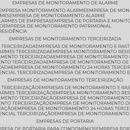
EMPRESAS DE MONITORAMENTO DE ALARME
EMPRESA MONITORAMENTO ALARME
EMPRESA DE MO
RMES
EMPRESA DE MONITORAMENTO ALARME
LARMES DE EMPRESAS
EMPRESA DE PORTARIA E MONI
TO
EMPRESA DE MONITORAMENTO PATRIMONIAL
RESIDÊNCIA
EMPRESAS DE MONITORAMENTO TERCEIRIZADA
 TERCEIRIZADA
EMPRESAS DE MONITORAMENTO E RAS
ARMES TERCEIRIZADA
EMPRESA MONITORAMENTO RESI
AMENTO TERCEIRIZADA
EMPRESA DE MONITORAMENTO 
ENTO TERCEIRIZADA
EMPRESA DE MONITORAMENTO DE
ZADA
EMPRESA DE MONITORAMENTO 24 HORAS TERCEI
ENCIAL TERCEIRIZADA
EMPRESA DE MONITORAMENTO E
EMPRESAS DE MONITORAMENTO TERCEIRIZAÇÃO
 TERCEIRIZAÇÃO
EMPRESAS DE MONITORAMENTO E RA
ARMES TERCEIRIZAÇÃO
EMPRESA MONITORAMENTO RES
AMENTO TERCEIRIZAÇÃO
EMPRESA DE MONITORAMENTO
ENTO TERCEIRIZAÇÃO
EMPRESA DE MONITORAMENTO D
ZAÇÃO
EMPRESA DE MONITORAMENTO 24 HORAS TERCE
ENCIAL TERCEIRIZAÇÃO
EMPRESA DE MONITORAMENTO 
EMPRESAS DE PORTARIA
PRESA DE PORTARIA PARA CONDOMÍNIOS
EMPRESA POR