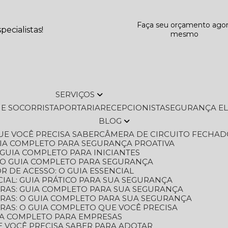
Faça seu orçamento ago
ecialistas!
mesmo
SERVIÇOS
L E SOCORRISTA
PORTARIA
RECEPCIONISTA
SEGURANÇA E
BLOG
QUE VOCÊ PRECISA SABER
CÂMERA DE CIRCUITO FECHAD
GUIA COMPLETO PARA SEGURANÇA PROATIVA
O GUIA COMPLETO PARA INICIANTES
 O GUIA COMPLETO PARA SEGURANÇA
 DE ACESSO: O GUIA ESSENCIAL
IAL: GUIA PRÁTICO PARA SUA SEGURANÇA
ORAS: GUIA COMPLETO PARA SUA SEGURANÇA
ORAS: O GUIA COMPLETO PARA SUA SEGURANÇA
RAS: O GUIA COMPLETO QUE VOCÊ PRECISA
UIA COMPLETO PARA EMPRESAS
E VOCÊ PRECISA SABER PARA ADOTAR