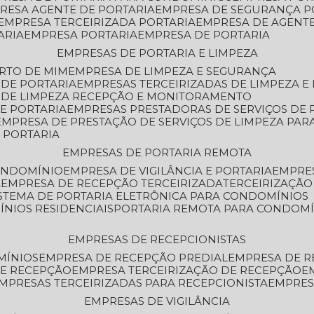
PRESA AGENTE DE PORTARIA
EMPRESA DE SEGURANÇA P
EMPRESA TERCEIRIZADA PORTARIA
EMPRESA DE AGENT
ARIA
EMPRESA PORTARIA
EMPRESA DE PORTARIA
EMPRESAS DE PORTARIA E LIMPEZA
ERTO DE MIM
EMPRESA DE LIMPEZA E SEGURANÇA
 DE PORTARIA
EMPRESAS TERCEIRIZADAS DE LIMPEZA E
S DE LIMPEZA RECEPÇÃO E MONITORAMENTO
DE PORTARIA
EMPRESAS PRESTADORAS DE SERVIÇOS DE 
EMPRESA DE PRESTAÇÃO DE SERVIÇOS DE LIMPEZA PA
E PORTARIA
EMPRESAS DE PORTARIA REMOTA
CONDOMÍNIO
EMPRESA DE VIGILÂNCIA E PORTARIA
EMPRE
A
EMPRESA DE RECEPÇÃO TERCEIRIZADA
TERCEIRIZAÇÃ
ISTEMA DE PORTARIA ELETRÔNICA PARA CONDOMÍNIOS
ÍNIOS RESIDENCIAIS
PORTARIA REMOTA PARA CONDOMÍ
EMPRESAS DE RECEPCIONISTAS
MÍNIOS
EMPRESA DE RECEPÇÃO PREDIAL
EMPRESA DE 
DE RECEPÇÃO
EMPRESA TERCEIRIZAÇÃO DE RECEPÇÃO
EMPRESAS TERCEIRIZADAS PARA RECEPCIONISTA
EMPRE
EMPRESAS DE VIGILÂNCIA