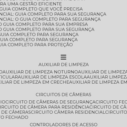
ARA UMA GESTÃO EFICIENTE
 GUIA COMPLETO QUE VOCÊ PRECISA
NCIAL: GUIA COMPLETO PARA SUA SEGURANÇA
NCIAL: O GUIA COMPLETO PARA SEGURANÇA
 O GUIA COMPLETO PARA SUA EMPRESA
: O GUIA COMPLETO PARA SUA SEGURANÇA
: GUIA COMPLETO PARA SEGURANÇA
: GUIA COMPLETO PARA SEGURANÇA
 GUIA COMPLETO PARA PROTEÇÃO
AUXILIAR DE LIMPEZA
O
AUXILIAR DE LIMPEZA NOTURNO
AUXILIAR DE LIMPEZ
TICULAR
AUXILIAR DE LIMPEZA ESCOLA
AUXILIAR LIMPEZ
XILIAR DE LIMPEZA EM CRECHE
AUXILIAR DE LIMPEZA E
CIRCUITOS DE CÂMERAS
IO
CIRCUITO DE CÂMERAS DE SEGURANÇA
CIRCUITO F
CIRCUITO DE CÂMERA PARA RESIDÊNCIA
CIRCUITO DE C
O DE CÂMERAS
CIRCUITO CÂMERA RESIDENCIAL
CIRCUI
ITO FECHADO
CONTROLADORES DE ACESSO