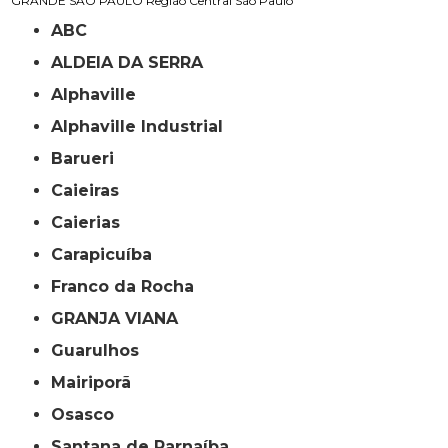
GRANDE SÃO PAULO
Região Central
São Paulo
ABC
ALDEIA DA SERRA
Alphaville
Alphaville Industrial
Barueri
Caieiras
Caierias
Carapicuíba
Franco da Rocha
GRANJA VIANA
Guarulhos
Mairiporã
Osasco
Santana de Parnaíba