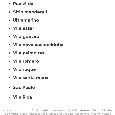
rua zilda
sitio mandaqui
ultramarino
vila ester
vila gouvea
vila nova cachoeirinha
vila palmeiras
vila romero
vila roque
vila santa maria
São Paulo
Vila Rica
O conteúdo do texto "
Controlador de Acesso para Condomínio Valor Alto da
Boa Vista
" é de direito reservado. Sua reprodução, parcial ou total, mesmo citando