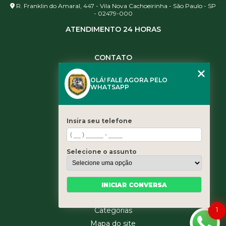
R. Franklin do Amaral, 447 - Vila Nova Cachoeirinha - São Paulo - SP
- 02479-000
ATENDIMENTO 24 HORAS
CONTATO
(11) 3984-0344
OLÁ! FALE AGORA PELO
(11) 3461-5871
WHATSAPP
(11) 3984-0344
contato@leaoservicos.com.br
Insira seu telefone
MENU
Home
Selecione o assunto
Quem somos
Serviços
Blog
INICIAR CONVERSA
Contato
1
Categorias
Mapa do site