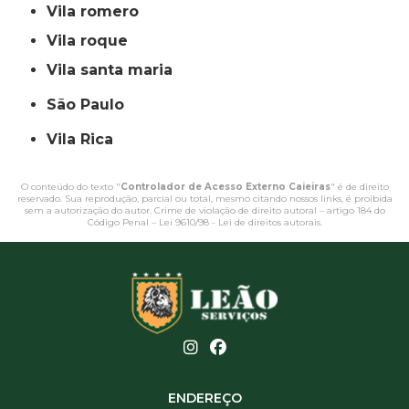
vila romero
vila roque
vila santa maria
São Paulo
Vila Rica
O conteúdo do texto "
Controlador de Acesso Externo Caieiras
" é de direito
reservado. Sua reprodução, parcial ou total, mesmo citando nossos links, é proibida
sem a autorização do autor. Crime de violação de direito autoral – artigo 184 do
Código Penal –
Lei 9610/98 - Lei de direitos autorais
.
ENDEREÇO