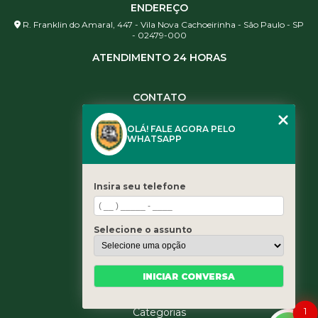
ENDEREÇO
R. Franklin do Amaral, 447 - Vila Nova Cachoeirinha - São Paulo - SP
- 02479-000
ATENDIMENTO 24 HORAS
CONTATO
(11) 3984-0344
OLÁ! FALE AGORA PELO
(11) 3461-5871
WHATSAPP
(11) 3984-0344
contato@leaoservicos.com.br
Insira seu telefone
MENU
Home
Selecione o assunto
Quem somos
Serviços
Blog
INICIAR CONVERSA
Contato
1
Categorias