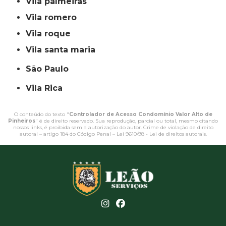
vila palmeiras
vila romero
vila roque
vila santa maria
São Paulo
Vila Rica
O conteúdo do texto "
Controlador de Acesso Condomínio Valor Alto de
Pinheiros
" é de direito reservado. Sua reprodução, parcial ou total, mesmo citando
nossos links, é proibida sem a autorização do autor. Crime de violação de direito
autoral – artigo 184 do Código Penal –
Lei 9610/98 - Lei de direitos autorais
.