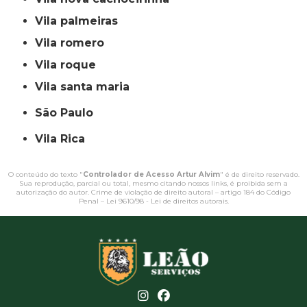
vila palmeiras
vila romero
vila roque
vila santa maria
São Paulo
Vila Rica
O conteúdo do texto "
Controlador de Acesso Artur Alvim
" é de direito reservado.
Sua reprodução, parcial ou total, mesmo citando nossos links, é proibida sem a
autorização do autor. Crime de violação de direito autoral – artigo 184 do Código
Penal –
Lei 9610/98 - Lei de direitos autorais
.