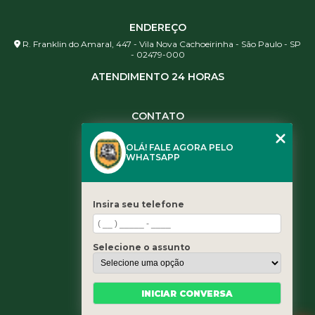
ENDEREÇO
R. Franklin do Amaral, 447 - Vila Nova Cachoeirinha - São Paulo - SP
- 02479-000
ATENDIMENTO 24 HORAS
CONTATO
(11) 3984-0344
OLÁ! FALE AGORA PELO
(11) 3461-5871
WHATSAPP
(11) 3984-0344
contato@leaoservicos.com.br
Insira seu telefone
MENU
Home
Selecione o assunto
Quem somos
Serviços
Blog
INICIAR CONVERSA
Contato