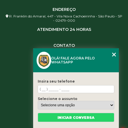
ENDEREÇO
R. Franklin do Amaral, 447 - Vila Nova Cachoeirinha - São Paulo - SP
- 02479-000
ATENDIMENTO 24 HORAS
CONTATO
(11) 3984-0344
OLÁ! FALE AGORA PELO
(11) 3461-5871
WHATSAPP
(11) 3984-0344
contato@leaoservicos.com.br
Insira seu telefone
MENU
Home
Selecione o assunto
Quem somos
Serviços
Blog
INICIAR CONVERSA
Contato