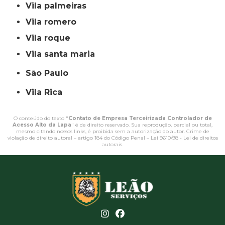
vila palmeiras
vila romero
vila roque
vila santa maria
São Paulo
Vila Rica
O conteúdo do texto "
Contato de Empresa Terceirizada Controlador de
Acesso Alto da Lapa
" é de direito reservado. Sua reprodução, parcial ou total,
mesmo citando nossos links, é proibida sem a autorização do autor. Crime de
violação de direito autoral – artigo 184 do Código Penal –
Lei 9610/98 - Lei de direitos
autorais
.