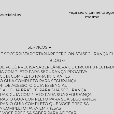
Faça seu orçamento ago
ecialistas!
mesmo
SERVIÇOS
L E SOCORRISTA
PORTARIA
RECEPCIONISTA
SEGURANÇA E
BLOG
QUE VOCÊ PRECISA SABER
CÂMERA DE CIRCUITO FECHAD
GUIA COMPLETO PARA SEGURANÇA PROATIVA
O GUIA COMPLETO PARA INICIANTES
 O GUIA COMPLETO PARA SEGURANÇA
 DE ACESSO: O GUIA ESSENCIAL
IAL: GUIA PRÁTICO PARA SUA SEGURANÇA
ORAS: GUIA COMPLETO PARA SUA SEGURANÇA
ORAS: O GUIA COMPLETO PARA SUA SEGURANÇA
RAS: O GUIA COMPLETO QUE VOCÊ PRECISA
UIA COMPLETO PARA EMPRESAS
E VOCÊ PRECISA SABER PARA ADOTAR