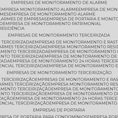
EMPRESAS DE MONITORAMENTO DE ALARME
EMPRESA MONITORAMENTO ALARME
EMPRESA DE MO
RMES
EMPRESA DE MONITORAMENTO ALARME
LARMES DE EMPRESAS
EMPRESA DE PORTARIA E MONI
TO
EMPRESA DE MONITORAMENTO PATRIMONIAL
RESIDÊNCIA
EMPRESAS DE MONITORAMENTO TERCEIRIZADA
 TERCEIRIZADA
EMPRESAS DE MONITORAMENTO E RAS
ARMES TERCEIRIZADA
EMPRESA MONITORAMENTO RESI
AMENTO TERCEIRIZADA
EMPRESA DE MONITORAMENTO 
ENTO TERCEIRIZADA
EMPRESA DE MONITORAMENTO DE
ZADA
EMPRESA DE MONITORAMENTO 24 HORAS TERCEI
ENCIAL TERCEIRIZADA
EMPRESA DE MONITORAMENTO E
EMPRESAS DE MONITORAMENTO TERCEIRIZAÇÃO
 TERCEIRIZAÇÃO
EMPRESAS DE MONITORAMENTO E RA
ARMES TERCEIRIZAÇÃO
EMPRESA MONITORAMENTO RES
AMENTO TERCEIRIZAÇÃO
EMPRESA DE MONITORAMENTO
ENTO TERCEIRIZAÇÃO
EMPRESA DE MONITORAMENTO D
ZAÇÃO
EMPRESA DE MONITORAMENTO 24 HORAS TERCE
ENCIAL TERCEIRIZAÇÃO
EMPRESA DE MONITORAMENTO 
EMPRESAS DE PORTARIA
PRESA DE PORTARIA PARA CONDOMÍNIOS
EMPRESA POR