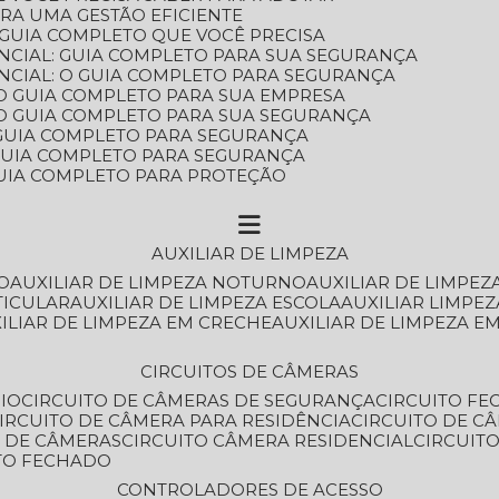
ARA UMA GESTÃO EFICIENTE
 GUIA COMPLETO QUE VOCÊ PRECISA
NCIAL: GUIA COMPLETO PARA SUA SEGURANÇA
NCIAL: O GUIA COMPLETO PARA SEGURANÇA
 O GUIA COMPLETO PARA SUA EMPRESA
: O GUIA COMPLETO PARA SUA SEGURANÇA
: GUIA COMPLETO PARA SEGURANÇA
: GUIA COMPLETO PARA SEGURANÇA
 GUIA COMPLETO PARA PROTEÇÃO
AUXILIAR DE LIMPEZA
O
AUXILIAR DE LIMPEZA NOTURNO
AUXILIAR DE LIMPEZ
TICULAR
AUXILIAR DE LIMPEZA ESCOLA
AUXILIAR LIMPEZ
XILIAR DE LIMPEZA EM CRECHE
AUXILIAR DE LIMPEZA E
CIRCUITOS DE CÂMERAS
IO
CIRCUITO DE CÂMERAS DE SEGURANÇA
CIRCUITO F
CIRCUITO DE CÂMERA PARA RESIDÊNCIA
CIRCUITO DE C
O DE CÂMERAS
CIRCUITO CÂMERA RESIDENCIAL
CIRCUI
ITO FECHADO
CONTROLADORES DE ACESSO