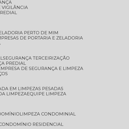
RANÇA
 VIGILÂNCIA
PREDIAL
ZELADORIA PERTO DE MIM
MPRESAS DE PORTARIA E ZELADORIA
A
AL
SEGURANÇA TERCEIRIZAÇÃO
ÇA PREDIAL
EMPRESA DE SEGURANÇA E LIMPEZA
ÇOS
ZADA EM LIMPEZAS PESADAS
 DA LIMPEZA
EQUIPE LIMPEZA
DOMÍNIO
LIMPEZA CONDOMINIAL
 CONDOMÍNIO RESIDENCIAL