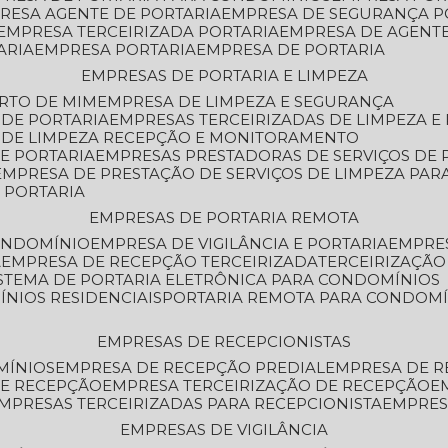
PRESA AGENTE DE PORTARIA
EMPRESA DE SEGURANÇA P
EMPRESA TERCEIRIZADA PORTARIA
EMPRESA DE AGENT
ARIA
EMPRESA PORTARIA
EMPRESA DE PORTARIA
EMPRESAS DE PORTARIA E LIMPEZA
ERTO DE MIM
EMPRESA DE LIMPEZA E SEGURANÇA
 DE PORTARIA
EMPRESAS TERCEIRIZADAS DE LIMPEZA E
S DE LIMPEZA RECEPÇÃO E MONITORAMENTO
DE PORTARIA
EMPRESAS PRESTADORAS DE SERVIÇOS DE 
EMPRESA DE PRESTAÇÃO DE SERVIÇOS DE LIMPEZA PA
E PORTARIA
EMPRESAS DE PORTARIA REMOTA
CONDOMÍNIO
EMPRESA DE VIGILÂNCIA E PORTARIA
EMPRE
A
EMPRESA DE RECEPÇÃO TERCEIRIZADA
TERCEIRIZAÇÃ
ISTEMA DE PORTARIA ELETRÔNICA PARA CONDOMÍNIOS
ÍNIOS RESIDENCIAIS
PORTARIA REMOTA PARA CONDOMÍ
EMPRESAS DE RECEPCIONISTAS
MÍNIOS
EMPRESA DE RECEPÇÃO PREDIAL
EMPRESA DE 
DE RECEPÇÃO
EMPRESA TERCEIRIZAÇÃO DE RECEPÇÃO
EMPRESAS TERCEIRIZADAS PARA RECEPCIONISTA
EMPRE
EMPRESAS DE VIGILÂNCIA