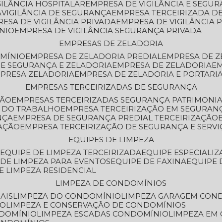
GILÂNCIA HOSPITALAR
EMPRESA DE VIGILÂNCIA E SEGU
A
VIGILÂNCIA DE SEGURANÇA
EMPRESA TERCEIRIZADA DE
RESA DE VIGILÂNCIA PRIVADA
EMPRESA DE VIGILÂNCIA 
ÔNIO
EMPRESA DE VIGILÂNCIA SEGURANÇA PRIVADA
EMPRESAS DE ZELADORIA
OMÍNIO
EMPRESA DE ZELADORIA PREDIAL
EMPRESA DE 
DE SEGURANÇA E ZELADORIA
EMPRESA DE ZELADORIA
E
MPRESA ZELADORIA
EMPRESA DE ZELADORIA E PORTARI
EMPRESAS TERCEIRIZADAS DE SEGURANÇA
ÇÃO
EMPRESAS TERCEIRIZADAS SEGURANÇA PATRIMONI
A DO TRABALHO
EMPRESA TERCEIRIZAÇÃO EM SEGURAN
NÇA
EMPRESA DE SEGURANÇA PREDIAL TERCEIRIZAÇÃO
ZAÇÃO
EMPRESA TERCEIRIZAÇÃO DE SEGURANÇA E SERVI
EQUIPES DE LIMPEZA
A
EQUIPE DE LIMPEZA TERCEIRIZADA
EQUIPE ESPECIALI
E DE LIMPEZA PARA EVENTOS
EQUIPE DE FAXINA
EQUIPE
DE LIMPEZA RESIDENCIAL
LIMPEZA DE CONDOMÍNIOS
AIS
LIMPEZA DO CONDOMÍNIO
LIMPEZA GARAGEM CON
IO
LIMPEZA E CONSERVAÇÃO DE CONDOMÍNIOS
NDOMÍNIO
LIMPEZA ESCADAS CONDOMÍNIO
LIMPEZA EM