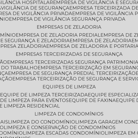
GILÂNCIA HOSPITALAR
EMPRESA DE VIGILÂNCIA E SEGU
A
VIGILÂNCIA DE SEGURANÇA
EMPRESA TERCEIRIZADA DE
RESA DE VIGILÂNCIA PRIVADA
EMPRESA DE VIGILÂNCIA 
ÔNIO
EMPRESA DE VIGILÂNCIA SEGURANÇA PRIVADA
EMPRESAS DE ZELADORIA
OMÍNIO
EMPRESA DE ZELADORIA PREDIAL
EMPRESA DE 
DE SEGURANÇA E ZELADORIA
EMPRESA DE ZELADORIA
E
MPRESA ZELADORIA
EMPRESA DE ZELADORIA E PORTARI
EMPRESAS TERCEIRIZADAS DE SEGURANÇA
ÇÃO
EMPRESAS TERCEIRIZADAS SEGURANÇA PATRIMONI
A DO TRABALHO
EMPRESA TERCEIRIZAÇÃO EM SEGURAN
NÇA
EMPRESA DE SEGURANÇA PREDIAL TERCEIRIZAÇÃO
ZAÇÃO
EMPRESA TERCEIRIZAÇÃO DE SEGURANÇA E SERVI
EQUIPES DE LIMPEZA
A
EQUIPE DE LIMPEZA TERCEIRIZADA
EQUIPE ESPECIALI
E DE LIMPEZA PARA EVENTOS
EQUIPE DE FAXINA
EQUIPE
DE LIMPEZA RESIDENCIAL
LIMPEZA DE CONDOMÍNIOS
AIS
LIMPEZA DO CONDOMÍNIO
LIMPEZA GARAGEM CON
IO
LIMPEZA E CONSERVAÇÃO DE CONDOMÍNIOS
NDOMÍNIO
LIMPEZA ESCADAS CONDOMÍNIO
LIMPEZA EM