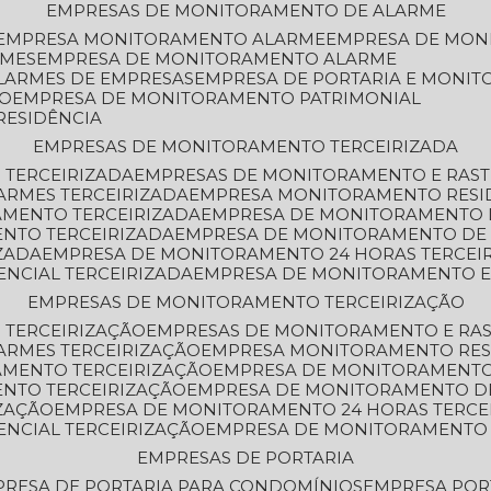
EMPRESAS DE MONITORAMENTO DE ALARME
EMPRESA MONITORAMENTO ALARME
EMPRESA DE MO
RMES
EMPRESA DE MONITORAMENTO ALARME
LARMES DE EMPRESAS
EMPRESA DE PORTARIA E MONI
TO
EMPRESA DE MONITORAMENTO PATRIMONIAL
RESIDÊNCIA
EMPRESAS DE MONITORAMENTO TERCEIRIZADA
 TERCEIRIZADA
EMPRESAS DE MONITORAMENTO E RAS
ARMES TERCEIRIZADA
EMPRESA MONITORAMENTO RESI
AMENTO TERCEIRIZADA
EMPRESA DE MONITORAMENTO 
ENTO TERCEIRIZADA
EMPRESA DE MONITORAMENTO DE
ZADA
EMPRESA DE MONITORAMENTO 24 HORAS TERCEI
ENCIAL TERCEIRIZADA
EMPRESA DE MONITORAMENTO E
EMPRESAS DE MONITORAMENTO TERCEIRIZAÇÃO
 TERCEIRIZAÇÃO
EMPRESAS DE MONITORAMENTO E RA
ARMES TERCEIRIZAÇÃO
EMPRESA MONITORAMENTO RES
AMENTO TERCEIRIZAÇÃO
EMPRESA DE MONITORAMENTO
ENTO TERCEIRIZAÇÃO
EMPRESA DE MONITORAMENTO D
ZAÇÃO
EMPRESA DE MONITORAMENTO 24 HORAS TERCE
ENCIAL TERCEIRIZAÇÃO
EMPRESA DE MONITORAMENTO 
EMPRESAS DE PORTARIA
PRESA DE PORTARIA PARA CONDOMÍNIOS
EMPRESA POR