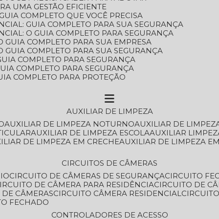
ARA UMA GESTÃO EFICIENTE
 GUIA COMPLETO QUE VOCÊ PRECISA
NCIAL: GUIA COMPLETO PARA SUA SEGURANÇA
NCIAL: O GUIA COMPLETO PARA SEGURANÇA
 O GUIA COMPLETO PARA SUA EMPRESA
: O GUIA COMPLETO PARA SUA SEGURANÇA
: GUIA COMPLETO PARA SEGURANÇA
: GUIA COMPLETO PARA SEGURANÇA
 GUIA COMPLETO PARA PROTEÇÃO
AUXILIAR DE LIMPEZA
O
AUXILIAR DE LIMPEZA NOTURNO
AUXILIAR DE LIMPEZ
TICULAR
AUXILIAR DE LIMPEZA ESCOLA
AUXILIAR LIMPEZ
XILIAR DE LIMPEZA EM CRECHE
AUXILIAR DE LIMPEZA E
CIRCUITOS DE CÂMERAS
IO
CIRCUITO DE CÂMERAS DE SEGURANÇA
CIRCUITO F
CIRCUITO DE CÂMERA PARA RESIDÊNCIA
CIRCUITO DE C
O DE CÂMERAS
CIRCUITO CÂMERA RESIDENCIAL
CIRCUI
ITO FECHADO
CONTROLADORES DE ACESSO