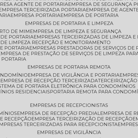
PRESA AGENTE DE PORTARIA
EMPRESA DE SEGURANÇA P
EMPRESA TERCEIRIZADA PORTARIA
EMPRESA DE AGENT
ARIA
EMPRESA PORTARIA
EMPRESA DE PORTARIA
EMPRESAS DE PORTARIA E LIMPEZA
ERTO DE MIM
EMPRESA DE LIMPEZA E SEGURANÇA
 DE PORTARIA
EMPRESAS TERCEIRIZADAS DE LIMPEZA E
S DE LIMPEZA RECEPÇÃO E MONITORAMENTO
DE PORTARIA
EMPRESAS PRESTADORAS DE SERVIÇOS DE 
EMPRESA DE PRESTAÇÃO DE SERVIÇOS DE LIMPEZA PA
E PORTARIA
EMPRESAS DE PORTARIA REMOTA
CONDOMÍNIO
EMPRESA DE VIGILÂNCIA E PORTARIA
EMPRE
A
EMPRESA DE RECEPÇÃO TERCEIRIZADA
TERCEIRIZAÇÃ
ISTEMA DE PORTARIA ELETRÔNICA PARA CONDOMÍNIOS
ÍNIOS RESIDENCIAIS
PORTARIA REMOTA PARA CONDOMÍ
EMPRESAS DE RECEPCIONISTAS
MÍNIOS
EMPRESA DE RECEPÇÃO PREDIAL
EMPRESA DE 
DE RECEPÇÃO
EMPRESA TERCEIRIZAÇÃO DE RECEPÇÃO
EMPRESAS TERCEIRIZADAS PARA RECEPCIONISTA
EMPRE
EMPRESAS DE VIGILÂNCIA