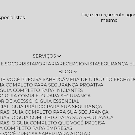
Faça seu orçamento ago
ecialistas!
mesmo
SERVIÇOS
L E SOCORRISTA
PORTARIA
RECEPCIONISTA
SEGURANÇA E
BLOG
QUE VOCÊ PRECISA SABER
CÂMERA DE CIRCUITO FECHAD
GUIA COMPLETO PARA SEGURANÇA PROATIVA
O GUIA COMPLETO PARA INICIANTES
 O GUIA COMPLETO PARA SEGURANÇA
 DE ACESSO: O GUIA ESSENCIAL
IAL: GUIA PRÁTICO PARA SUA SEGURANÇA
ORAS: GUIA COMPLETO PARA SUA SEGURANÇA
ORAS: O GUIA COMPLETO PARA SUA SEGURANÇA
RAS: O GUIA COMPLETO QUE VOCÊ PRECISA
UIA COMPLETO PARA EMPRESAS
E VOCÊ PRECISA SABER PARA ADOTAR