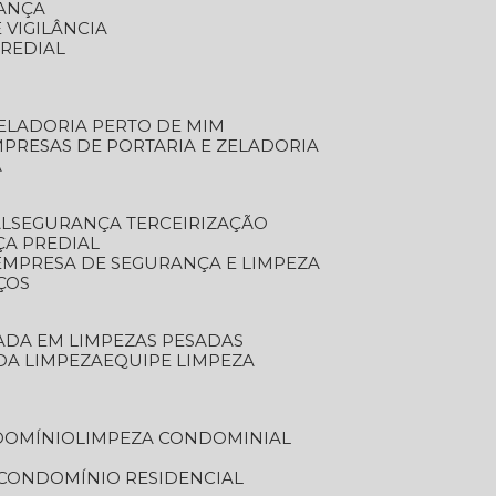
RANÇA
 VIGILÂNCIA
PREDIAL
ZELADORIA PERTO DE MIM
MPRESAS DE PORTARIA E ZELADORIA
A
AL
SEGURANÇA TERCEIRIZAÇÃO
ÇA PREDIAL
EMPRESA DE SEGURANÇA E LIMPEZA
ÇOS
ZADA EM LIMPEZAS PESADAS
 DA LIMPEZA
EQUIPE LIMPEZA
DOMÍNIO
LIMPEZA CONDOMINIAL
 CONDOMÍNIO RESIDENCIAL