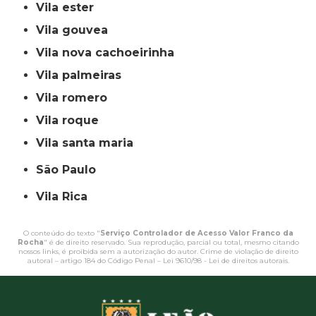
vila ester
vila gouvea
vila nova cachoeirinha
vila palmeiras
vila romero
vila roque
vila santa maria
São Paulo
Vila Rica
O conteúdo do texto "
Serviço Controlador de Acesso Valor Franco da
Rocha
" é de direito reservado. Sua reprodução, parcial ou total, mesmo citando
nossos links, é proibida sem a autorização do autor. Crime de violação de direito
autoral – artigo 184 do Código Penal –
Lei 9610/98 - Lei de direitos autorais
.