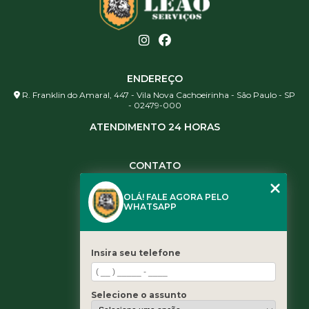
ENDEREÇO
R. Franklin do Amaral, 447 - Vila Nova Cachoeirinha - São Paulo - SP
- 02479-000
ATENDIMENTO 24 HORAS
CONTATO
(11) 3984-0344
OLÁ! FALE AGORA PELO
(11) 3461-5871
WHATSAPP
(11) 3984-0344
contato@leaoservicos.com.br
Insira seu telefone
MENU
Home
Selecione o assunto
Quem somos