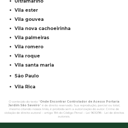
ultramarino
vila ester
vila gouvea
vila nova cachoeirinha
vila palmeiras
vila romero
vila roque
vila santa maria
São Paulo
Vila Rica
O conteúdo do texto "
Onde Encontrar Controlador de Acesso Portaria
Jardim São Saveiro
" é de direito reservado. Sua reprodução, parcial ou total,
mesmo citando nossos links, é proibida sem a autorização do autor. Crime de
violação de direito autoral – artigo 184 do Código Penal –
Lei 9610/98 - Lei de direitos
autorais
.