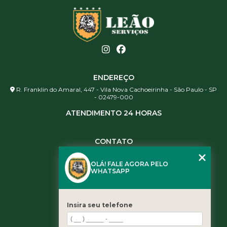
ENDEREÇO
R. Franklin do Amaral, 447 - Vila Nova Cachoeirinha - São Paulo - SP
- 02479-000
ATENDIMENTO 24 HORAS
CONTATO
(11) 3984-0344
OLÁ! FALE AGORA PELO
(11) 3461-5871
WHATSAPP
(11) 3984-0344
contato@leaoservicos.com.br
Insira seu telefone
MENU