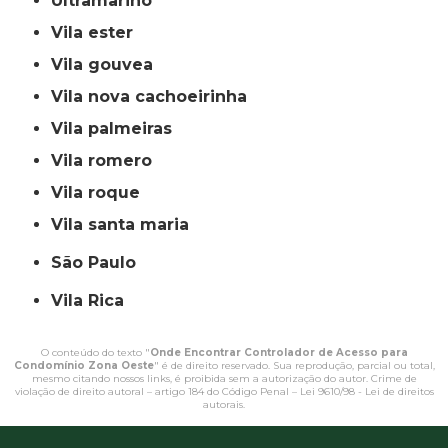
ultramarino
vila ester
vila gouvea
vila nova cachoeirinha
vila palmeiras
vila romero
vila roque
vila santa maria
São Paulo
Vila Rica
O conteúdo do texto "
Onde Encontrar Controlador de Acesso para
Condomínio Zona Oeste
" é de direito reservado. Sua reprodução, parcial ou total,
mesmo citando nossos links, é proibida sem a autorização do autor. Crime de
violação de direito autoral – artigo 184 do Código Penal –
Lei 9610/98 - Lei de direitos
autorais
.