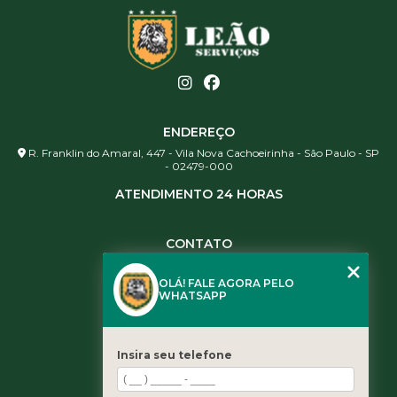
ENDEREÇO
R. Franklin do Amaral, 447 - Vila Nova Cachoeirinha - São Paulo - SP
- 02479-000
ATENDIMENTO 24 HORAS
CONTATO
(11) 3984-0344
OLÁ! FALE AGORA PELO
(11) 3461-5871
WHATSAPP
(11) 3984-0344
contato@leaoservicos.com.br
Insira seu telefone
MENU