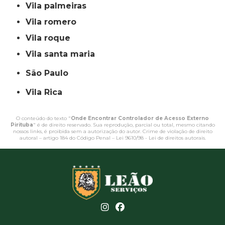
vila palmeiras
vila romero
vila roque
vila santa maria
São Paulo
Vila Rica
O conteúdo do texto "
Onde Encontrar Controlador de Acesso Externo
Pirituba
" é de direito reservado. Sua reprodução, parcial ou total, mesmo citando
nossos links, é proibida sem a autorização do autor. Crime de violação de direito
autoral – artigo 184 do Código Penal –
Lei 9610/98 - Lei de direitos autorais
.