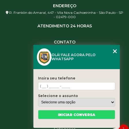
ENDEREÇO
R. Franklin do Amaral, 447 - Vila Nova Cachoeirinha - São Paulo - SP
- 02479-000
ATENDIMENTO 24 HORAS
CONTATO
(11) 3984-0344
OLÁ! FALE AGORA PELO
(11) 3461-5871
WHATSAPP
(11) 3984-0344
contato@leaoservicos.com.br
Insira seu telefone
MENU
Home
Selecione o assunto
Quem somos
Serviços
Blog
INICIAR CONVERSA
Contato
1