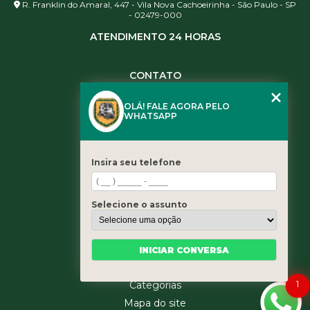
R. Franklin do Amaral, 447 - Vila Nova Cachoeirinha - São Paulo - SP
- 02479-000
ATENDIMENTO 24 HORAS
CONTATO
(11) 3984-0344
OLÁ! FALE AGORA PELO
(11) 3461-5871
WHATSAPP
(11) 3984-0344
contato@leaoservicos.com.br
Insira seu telefone
MENU
Home
Selecione o assunto
Quem somos
Serviços
Blog
INICIAR CONVERSA
Contato
1
Categorias
Mapa do site