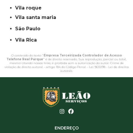
vila roque
vila santa maria
São Paulo
Vila Rica
O conteúdo do texto "
Empresa Terceirizada Controlador de Acesso
Telefone Real Parque
" é de direito reservado. Sua reprodução, parcial ou total,
mesmo citando nossos links, é proibida sem a autorização do autor. Crime de
violação de direito autoral – artigo 184 do Código Penal –
Lei 9610/98 - Lei de direitos
autorais
.
ENDEREÇO