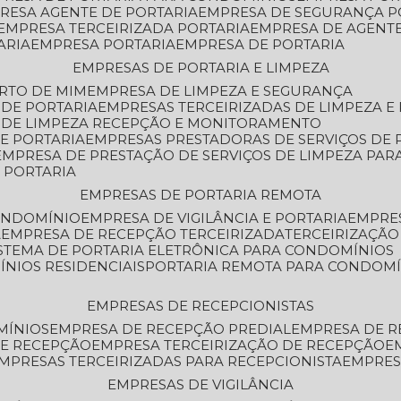
PRESA AGENTE DE PORTARIA
EMPRESA DE SEGURANÇA P
EMPRESA TERCEIRIZADA PORTARIA
EMPRESA DE AGENT
ARIA
EMPRESA PORTARIA
EMPRESA DE PORTARIA
EMPRESAS DE PORTARIA E LIMPEZA
ERTO DE MIM
EMPRESA DE LIMPEZA E SEGURANÇA
 DE PORTARIA
EMPRESAS TERCEIRIZADAS DE LIMPEZA E
S DE LIMPEZA RECEPÇÃO E MONITORAMENTO
DE PORTARIA
EMPRESAS PRESTADORAS DE SERVIÇOS DE 
EMPRESA DE PRESTAÇÃO DE SERVIÇOS DE LIMPEZA PA
E PORTARIA
EMPRESAS DE PORTARIA REMOTA
CONDOMÍNIO
EMPRESA DE VIGILÂNCIA E PORTARIA
EMPRE
A
EMPRESA DE RECEPÇÃO TERCEIRIZADA
TERCEIRIZAÇÃ
ISTEMA DE PORTARIA ELETRÔNICA PARA CONDOMÍNIOS
ÍNIOS RESIDENCIAIS
PORTARIA REMOTA PARA CONDOMÍ
EMPRESAS DE RECEPCIONISTAS
MÍNIOS
EMPRESA DE RECEPÇÃO PREDIAL
EMPRESA DE 
DE RECEPÇÃO
EMPRESA TERCEIRIZAÇÃO DE RECEPÇÃO
EMPRESAS TERCEIRIZADAS PARA RECEPCIONISTA
EMPRE
EMPRESAS DE VIGILÂNCIA