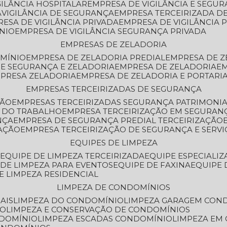
GILÂNCIA HOSPITALAR
EMPRESA DE VIGILÂNCIA E SEGU
A
VIGILÂNCIA DE SEGURANÇA
EMPRESA TERCEIRIZADA DE
RESA DE VIGILÂNCIA PRIVADA
EMPRESA DE VIGILÂNCIA 
ÔNIO
EMPRESA DE VIGILÂNCIA SEGURANÇA PRIVADA
EMPRESAS DE ZELADORIA
OMÍNIO
EMPRESA DE ZELADORIA PREDIAL
EMPRESA DE 
DE SEGURANÇA E ZELADORIA
EMPRESA DE ZELADORIA
E
MPRESA ZELADORIA
EMPRESA DE ZELADORIA E PORTARI
EMPRESAS TERCEIRIZADAS DE SEGURANÇA
ÇÃO
EMPRESAS TERCEIRIZADAS SEGURANÇA PATRIMONI
A DO TRABALHO
EMPRESA TERCEIRIZAÇÃO EM SEGURAN
NÇA
EMPRESA DE SEGURANÇA PREDIAL TERCEIRIZAÇÃO
ZAÇÃO
EMPRESA TERCEIRIZAÇÃO DE SEGURANÇA E SERVI
EQUIPES DE LIMPEZA
A
EQUIPE DE LIMPEZA TERCEIRIZADA
EQUIPE ESPECIALI
E DE LIMPEZA PARA EVENTOS
EQUIPE DE FAXINA
EQUIPE
DE LIMPEZA RESIDENCIAL
LIMPEZA DE CONDOMÍNIOS
AIS
LIMPEZA DO CONDOMÍNIO
LIMPEZA GARAGEM CON
IO
LIMPEZA E CONSERVAÇÃO DE CONDOMÍNIOS
NDOMÍNIO
LIMPEZA ESCADAS CONDOMÍNIO
LIMPEZA EM