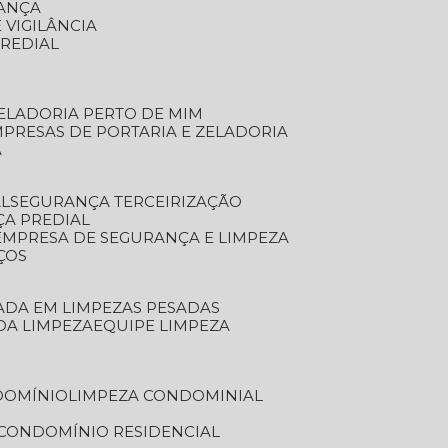
RANÇA
 VIGILÂNCIA
PREDIAL
ZELADORIA PERTO DE MIM
MPRESAS DE PORTARIA E ZELADORIA
A
AL
SEGURANÇA TERCEIRIZAÇÃO
ÇA PREDIAL
EMPRESA DE SEGURANÇA E LIMPEZA
ÇOS
ZADA EM LIMPEZAS PESADAS
 DA LIMPEZA
EQUIPE LIMPEZA
DOMÍNIO
LIMPEZA CONDOMINIAL
 CONDOMÍNIO RESIDENCIAL