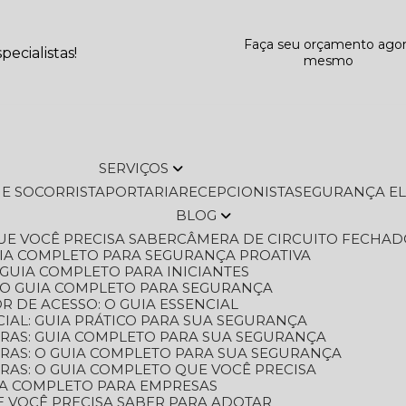
Faça seu orçamento ago
ecialistas!
mesmo
SERVIÇOS
L E SOCORRISTA
PORTARIA
RECEPCIONISTA
SEGURANÇA E
BLOG
QUE VOCÊ PRECISA SABER
CÂMERA DE CIRCUITO FECHAD
GUIA COMPLETO PARA SEGURANÇA PROATIVA
O GUIA COMPLETO PARA INICIANTES
 O GUIA COMPLETO PARA SEGURANÇA
 DE ACESSO: O GUIA ESSENCIAL
IAL: GUIA PRÁTICO PARA SUA SEGURANÇA
ORAS: GUIA COMPLETO PARA SUA SEGURANÇA
ORAS: O GUIA COMPLETO PARA SUA SEGURANÇA
RAS: O GUIA COMPLETO QUE VOCÊ PRECISA
UIA COMPLETO PARA EMPRESAS
E VOCÊ PRECISA SABER PARA ADOTAR