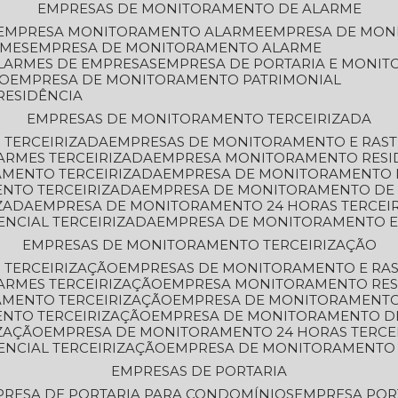
EMPRESAS DE MONITORAMENTO DE ALARME
EMPRESA MONITORAMENTO ALARME
EMPRESA DE MO
RMES
EMPRESA DE MONITORAMENTO ALARME
LARMES DE EMPRESAS
EMPRESA DE PORTARIA E MONI
TO
EMPRESA DE MONITORAMENTO PATRIMONIAL
RESIDÊNCIA
EMPRESAS DE MONITORAMENTO TERCEIRIZADA
 TERCEIRIZADA
EMPRESAS DE MONITORAMENTO E RAS
ARMES TERCEIRIZADA
EMPRESA MONITORAMENTO RESI
AMENTO TERCEIRIZADA
EMPRESA DE MONITORAMENTO 
ENTO TERCEIRIZADA
EMPRESA DE MONITORAMENTO DE
ZADA
EMPRESA DE MONITORAMENTO 24 HORAS TERCEI
ENCIAL TERCEIRIZADA
EMPRESA DE MONITORAMENTO E
EMPRESAS DE MONITORAMENTO TERCEIRIZAÇÃO
 TERCEIRIZAÇÃO
EMPRESAS DE MONITORAMENTO E RA
ARMES TERCEIRIZAÇÃO
EMPRESA MONITORAMENTO RES
AMENTO TERCEIRIZAÇÃO
EMPRESA DE MONITORAMENTO
ENTO TERCEIRIZAÇÃO
EMPRESA DE MONITORAMENTO D
ZAÇÃO
EMPRESA DE MONITORAMENTO 24 HORAS TERCE
ENCIAL TERCEIRIZAÇÃO
EMPRESA DE MONITORAMENTO 
EMPRESAS DE PORTARIA
PRESA DE PORTARIA PARA CONDOMÍNIOS
EMPRESA POR