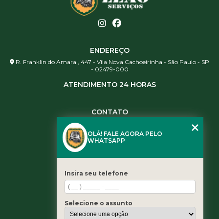
ENDEREÇO
R. Franklin do Amaral, 447 - Vila Nova Cachoeirinha - São Paulo - SP
- 02479-000
ATENDIMENTO 24 HORAS
CONTATO
(11) 3984-0344
OLÁ! FALE AGORA PELO
(11) 3461-5871
WHATSAPP
(11) 3984-0344
contato@leaoservicos.com.br
Insira seu telefone
MENU
Home
Selecione o assunto
Quem somos