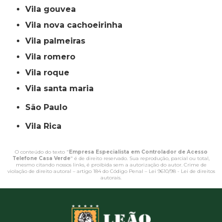
vila gouvea
vila nova cachoeirinha
vila palmeiras
vila romero
vila roque
vila santa maria
São Paulo
Vila Rica
O conteúdo do texto "
Empresa Especialista em Controlador de Acesso
Telefone Casa Verde
" é de direito reservado. Sua reprodução, parcial ou total,
mesmo citando nossos links, é proibida sem a autorização do autor. Crime de
violação de direito autoral – artigo 184 do Código Penal –
Lei 9610/98 - Lei de direitos
autorais
.