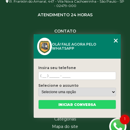
R. Franklin do Amaral, 447 - Vila Nova Cachoeirinha - São Paulo - SP
- 02479-000
ATENDIMENTO 24 HORAS
CONTATO
(11) 3984-0344
OLÁ! FALE AGORA PELO
(11) 3461-5871
WHATSAPP
(11) 3984-0344
contato@leaoservicos.com.br
Insira seu telefone
MENU
Home
Selecione o assunto
Quem somos
Serviços
Blog
INICIAR CONVERSA
Contato
1
Categorias
Mapa do site