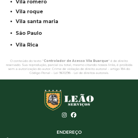
vila romero
vila roque
vila santa maria
São Paulo
Vila Rica
O conteúdo do texto "
Controlador de Acesso Vila Buarque
" é de direito
reservado. Sua reprodução, parcial ou total, mesmo citando nossos links, é proibida
sem a autorização do autor. Crime de violação de direito autoral – artigo 184 do
Código Penal –
Lei 9610/98 - Lei de direitos autorais
.
ENDEREÇO