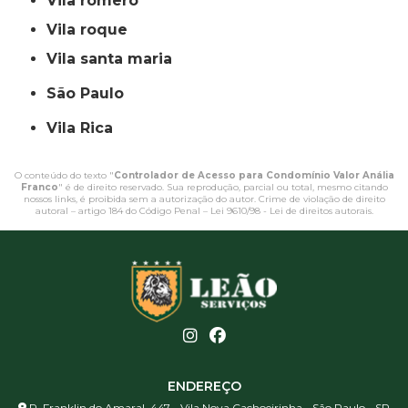
vila romero
vila roque
vila santa maria
São Paulo
Vila Rica
O conteúdo do texto "
Controlador de Acesso para Condomínio Valor Anália
Franco
" é de direito reservado. Sua reprodução, parcial ou total, mesmo citando
nossos links, é proibida sem a autorização do autor. Crime de violação de direito
autoral – artigo 184 do Código Penal –
Lei 9610/98 - Lei de direitos autorais
.
ENDEREÇO
R. Franklin do Amaral, 447 - Vila Nova Cachoeirinha - São Paulo - SP