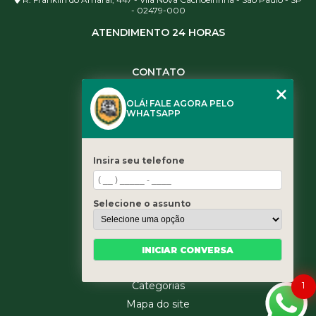
- 02479-000
ATENDIMENTO 24 HORAS
CONTATO
(11) 3984-0344
OLÁ! FALE AGORA PELO
(11) 3461-5871
WHATSAPP
(11) 3984-0344
contato@leaoservicos.com.br
Insira seu telefone
MENU
Home
Selecione o assunto
Quem somos
Serviços
Blog
INICIAR CONVERSA
Contato
1
Categorias
Mapa do site