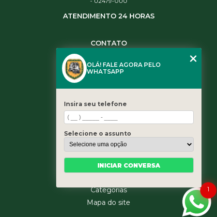
- 02479-000
ATENDIMENTO 24 HORAS
CONTATO
(11) 3984-0344
OLÁ! FALE AGORA PELO
(11) 3461-5871
WHATSAPP
(11) 3984-0344
contato@leaoservicos.com.br
Insira seu telefone
MENU
Home
Selecione o assunto
Quem somos
Serviços
Blog
INICIAR CONVERSA
Contato
1
Categorias
Mapa do site