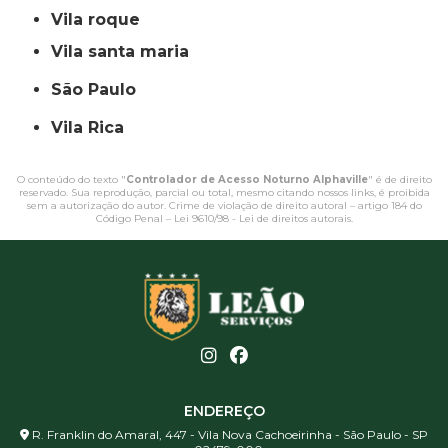
vila roque
vila santa maria
São Paulo
Vila Rica
O conteúdo do texto "
Controlador de Acesso Noturno Alphaville
" é de direito
reservado. Sua reprodução, parcial ou total, mesmo citando nossos links, é proibida
sem a autorização do autor. Crime de violação de direito autoral – artigo 184 do
Código Penal –
Lei 9610/98 - Lei de direitos autorais
.
ENDEREÇO
R. Franklin do Amaral, 447 - Vila Nova Cachoeirinha - São Paulo - SP