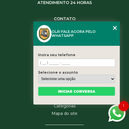
ATENDIMENTO 24 HORAS
CONTATO
(11) 3984-0344
OLÁ! FALE AGORA PELO
(11) 3461-5871
WHATSAPP
(11) 3984-0344
contato@leaoservicos.com.br
Insira seu telefone
MENU
Home
Selecione o assunto
Quem somos
Serviços
Blog
INICIAR CONVERSA
Contato
1
Categorias
Mapa do site