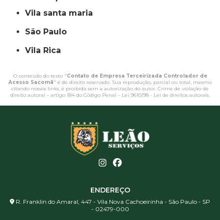
vila santa maria
São Paulo
Vila Rica
O conteúdo do texto "
Contato de Empresa Terceirizada Controlador de
Acesso Sacomã
" é de direito reservado. Sua reprodução, parcial ou total, mesmo
citando nossos links, é proibida sem a autorização do autor. Crime de violação de
direito autoral – artigo 184 do Código Penal –
Lei 9610/98 - Lei de direitos autorais
.
ENDEREÇO
R. Franklin do Amaral, 447 - Vila Nova Cachoeirinha - São Paulo - SP
- 02479-000