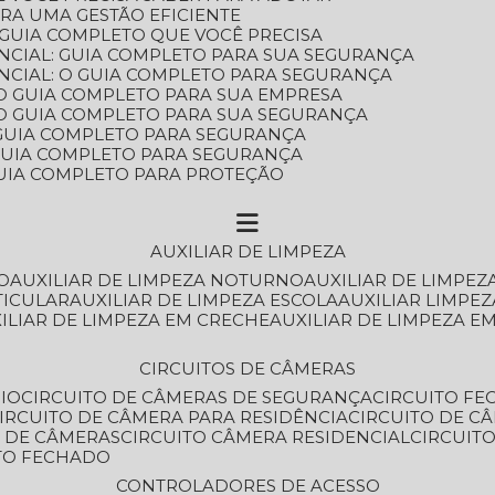
ARA UMA GESTÃO EFICIENTE
 GUIA COMPLETO QUE VOCÊ PRECISA
NCIAL: GUIA COMPLETO PARA SUA SEGURANÇA
NCIAL: O GUIA COMPLETO PARA SEGURANÇA
 O GUIA COMPLETO PARA SUA EMPRESA
: O GUIA COMPLETO PARA SUA SEGURANÇA
: GUIA COMPLETO PARA SEGURANÇA
: GUIA COMPLETO PARA SEGURANÇA
 GUIA COMPLETO PARA PROTEÇÃO
AUXILIAR DE LIMPEZA
O
AUXILIAR DE LIMPEZA NOTURNO
AUXILIAR DE LIMPEZ
TICULAR
AUXILIAR DE LIMPEZA ESCOLA
AUXILIAR LIMPEZ
XILIAR DE LIMPEZA EM CRECHE
AUXILIAR DE LIMPEZA E
CIRCUITOS DE CÂMERAS
IO
CIRCUITO DE CÂMERAS DE SEGURANÇA
CIRCUITO F
CIRCUITO DE CÂMERA PARA RESIDÊNCIA
CIRCUITO DE C
O DE CÂMERAS
CIRCUITO CÂMERA RESIDENCIAL
CIRCUI
ITO FECHADO
CONTROLADORES DE ACESSO