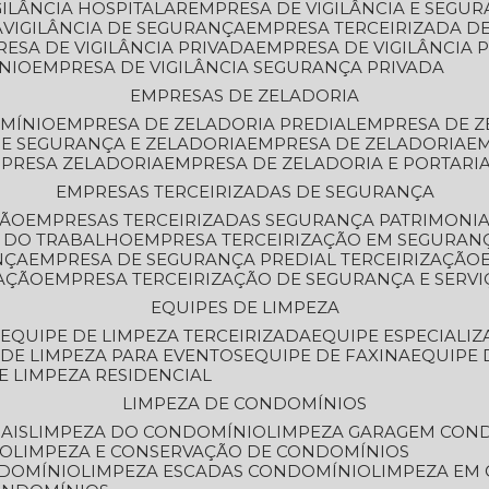
GILÂNCIA HOSPITALAR
EMPRESA DE VIGILÂNCIA E SEGU
A
VIGILÂNCIA DE SEGURANÇA
EMPRESA TERCEIRIZADA DE
RESA DE VIGILÂNCIA PRIVADA
EMPRESA DE VIGILÂNCIA 
ÔNIO
EMPRESA DE VIGILÂNCIA SEGURANÇA PRIVADA
EMPRESAS DE ZELADORIA
OMÍNIO
EMPRESA DE ZELADORIA PREDIAL
EMPRESA DE 
DE SEGURANÇA E ZELADORIA
EMPRESA DE ZELADORIA
E
MPRESA ZELADORIA
EMPRESA DE ZELADORIA E PORTARI
EMPRESAS TERCEIRIZADAS DE SEGURANÇA
ÇÃO
EMPRESAS TERCEIRIZADAS SEGURANÇA PATRIMONI
A DO TRABALHO
EMPRESA TERCEIRIZAÇÃO EM SEGURAN
NÇA
EMPRESA DE SEGURANÇA PREDIAL TERCEIRIZAÇÃO
ZAÇÃO
EMPRESA TERCEIRIZAÇÃO DE SEGURANÇA E SERVI
EQUIPES DE LIMPEZA
A
EQUIPE DE LIMPEZA TERCEIRIZADA
EQUIPE ESPECIALI
E DE LIMPEZA PARA EVENTOS
EQUIPE DE FAXINA
EQUIPE
DE LIMPEZA RESIDENCIAL
LIMPEZA DE CONDOMÍNIOS
AIS
LIMPEZA DO CONDOMÍNIO
LIMPEZA GARAGEM CON
IO
LIMPEZA E CONSERVAÇÃO DE CONDOMÍNIOS
NDOMÍNIO
LIMPEZA ESCADAS CONDOMÍNIO
LIMPEZA EM