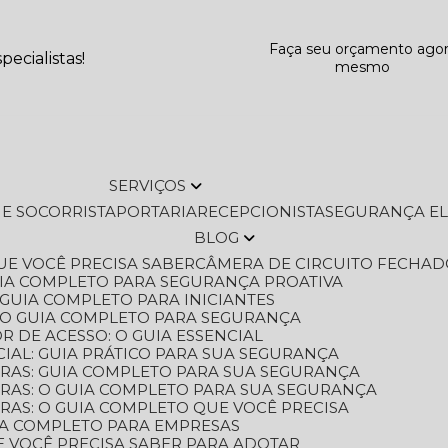
Faça seu orçamento ago
ecialistas!
mesmo
SERVIÇOS
L E SOCORRISTA
PORTARIA
RECEPCIONISTA
SEGURANÇA E
BLOG
QUE VOCÊ PRECISA SABER
CÂMERA DE CIRCUITO FECHAD
GUIA COMPLETO PARA SEGURANÇA PROATIVA
O GUIA COMPLETO PARA INICIANTES
 O GUIA COMPLETO PARA SEGURANÇA
 DE ACESSO: O GUIA ESSENCIAL
IAL: GUIA PRÁTICO PARA SUA SEGURANÇA
ORAS: GUIA COMPLETO PARA SUA SEGURANÇA
ORAS: O GUIA COMPLETO PARA SUA SEGURANÇA
RAS: O GUIA COMPLETO QUE VOCÊ PRECISA
UIA COMPLETO PARA EMPRESAS
E VOCÊ PRECISA SABER PARA ADOTAR