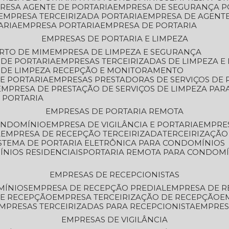
PRESA AGENTE DE PORTARIA
EMPRESA DE SEGURANÇA P
EMPRESA TERCEIRIZADA PORTARIA
EMPRESA DE AGENT
ARIA
EMPRESA PORTARIA
EMPRESA DE PORTARIA
EMPRESAS DE PORTARIA E LIMPEZA
ERTO DE MIM
EMPRESA DE LIMPEZA E SEGURANÇA
 DE PORTARIA
EMPRESAS TERCEIRIZADAS DE LIMPEZA E
S DE LIMPEZA RECEPÇÃO E MONITORAMENTO
DE PORTARIA
EMPRESAS PRESTADORAS DE SERVIÇOS DE 
EMPRESA DE PRESTAÇÃO DE SERVIÇOS DE LIMPEZA PA
E PORTARIA
EMPRESAS DE PORTARIA REMOTA
CONDOMÍNIO
EMPRESA DE VIGILÂNCIA E PORTARIA
EMPRE
A
EMPRESA DE RECEPÇÃO TERCEIRIZADA
TERCEIRIZAÇÃ
ISTEMA DE PORTARIA ELETRÔNICA PARA CONDOMÍNIOS
ÍNIOS RESIDENCIAIS
PORTARIA REMOTA PARA CONDOMÍ
EMPRESAS DE RECEPCIONISTAS
MÍNIOS
EMPRESA DE RECEPÇÃO PREDIAL
EMPRESA DE 
DE RECEPÇÃO
EMPRESA TERCEIRIZAÇÃO DE RECEPÇÃO
EMPRESAS TERCEIRIZADAS PARA RECEPCIONISTA
EMPRE
EMPRESAS DE VIGILÂNCIA