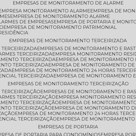
EMPRESAS DE MONITORAMENTO DE ALARME
EMPRESA MONITORAMENTO ALARME
EMPRESA DE MO
RMES
EMPRESA DE MONITORAMENTO ALARME
LARMES DE EMPRESAS
EMPRESA DE PORTARIA E MONI
TO
EMPRESA DE MONITORAMENTO PATRIMONIAL
RESIDÊNCIA
EMPRESAS DE MONITORAMENTO TERCEIRIZADA
 TERCEIRIZADA
EMPRESAS DE MONITORAMENTO E RAS
ARMES TERCEIRIZADA
EMPRESA MONITORAMENTO RESI
AMENTO TERCEIRIZADA
EMPRESA DE MONITORAMENTO 
ENTO TERCEIRIZADA
EMPRESA DE MONITORAMENTO DE
ZADA
EMPRESA DE MONITORAMENTO 24 HORAS TERCEI
ENCIAL TERCEIRIZADA
EMPRESA DE MONITORAMENTO E
EMPRESAS DE MONITORAMENTO TERCEIRIZAÇÃO
 TERCEIRIZAÇÃO
EMPRESAS DE MONITORAMENTO E RA
ARMES TERCEIRIZAÇÃO
EMPRESA MONITORAMENTO RES
AMENTO TERCEIRIZAÇÃO
EMPRESA DE MONITORAMENTO
ENTO TERCEIRIZAÇÃO
EMPRESA DE MONITORAMENTO D
ZAÇÃO
EMPRESA DE MONITORAMENTO 24 HORAS TERCE
ENCIAL TERCEIRIZAÇÃO
EMPRESA DE MONITORAMENTO 
EMPRESAS DE PORTARIA
PRESA DE PORTARIA PARA CONDOMÍNIOS
EMPRESA POR