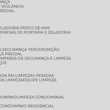
RANÇA
 VIGILÂNCIA
PREDIAL
ZELADORIA PERTO DE MIM
MPRESAS DE PORTARIA E ZELADORIA
A
AL
SEGURANÇA TERCEIRIZAÇÃO
ÇA PREDIAL
EMPRESA DE SEGURANÇA E LIMPEZA
ÇOS
ZADA EM LIMPEZAS PESADAS
 DA LIMPEZA
EQUIPE LIMPEZA
DOMÍNIO
LIMPEZA CONDOMINIAL
 CONDOMÍNIO RESIDENCIAL