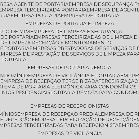
PRESA AGENTE DE PORTARIA
EMPRESA DE SEGURANÇA P
EMPRESA TERCEIRIZADA PORTARIA
EMPRESA DE AGENT
ARIA
EMPRESA PORTARIA
EMPRESA DE PORTARIA
EMPRESAS DE PORTARIA E LIMPEZA
ERTO DE MIM
EMPRESA DE LIMPEZA E SEGURANÇA
 DE PORTARIA
EMPRESAS TERCEIRIZADAS DE LIMPEZA E
S DE LIMPEZA RECEPÇÃO E MONITORAMENTO
DE PORTARIA
EMPRESAS PRESTADORAS DE SERVIÇOS DE 
EMPRESA DE PRESTAÇÃO DE SERVIÇOS DE LIMPEZA PA
E PORTARIA
EMPRESAS DE PORTARIA REMOTA
CONDOMÍNIO
EMPRESA DE VIGILÂNCIA E PORTARIA
EMPRE
A
EMPRESA DE RECEPÇÃO TERCEIRIZADA
TERCEIRIZAÇÃ
ISTEMA DE PORTARIA ELETRÔNICA PARA CONDOMÍNIOS
ÍNIOS RESIDENCIAIS
PORTARIA REMOTA PARA CONDOMÍ
EMPRESAS DE RECEPCIONISTAS
MÍNIOS
EMPRESA DE RECEPÇÃO PREDIAL
EMPRESA DE 
DE RECEPÇÃO
EMPRESA TERCEIRIZAÇÃO DE RECEPÇÃO
EMPRESAS TERCEIRIZADAS PARA RECEPCIONISTA
EMPRE
EMPRESAS DE VIGILÂNCIA