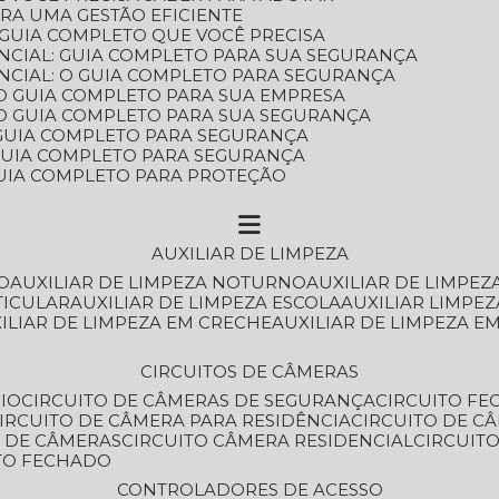
ARA UMA GESTÃO EFICIENTE
 GUIA COMPLETO QUE VOCÊ PRECISA
NCIAL: GUIA COMPLETO PARA SUA SEGURANÇA
NCIAL: O GUIA COMPLETO PARA SEGURANÇA
 O GUIA COMPLETO PARA SUA EMPRESA
: O GUIA COMPLETO PARA SUA SEGURANÇA
: GUIA COMPLETO PARA SEGURANÇA
: GUIA COMPLETO PARA SEGURANÇA
 GUIA COMPLETO PARA PROTEÇÃO
AUXILIAR DE LIMPEZA
O
AUXILIAR DE LIMPEZA NOTURNO
AUXILIAR DE LIMPEZ
TICULAR
AUXILIAR DE LIMPEZA ESCOLA
AUXILIAR LIMPEZ
XILIAR DE LIMPEZA EM CRECHE
AUXILIAR DE LIMPEZA E
CIRCUITOS DE CÂMERAS
IO
CIRCUITO DE CÂMERAS DE SEGURANÇA
CIRCUITO F
CIRCUITO DE CÂMERA PARA RESIDÊNCIA
CIRCUITO DE C
O DE CÂMERAS
CIRCUITO CÂMERA RESIDENCIAL
CIRCUI
ITO FECHADO
CONTROLADORES DE ACESSO