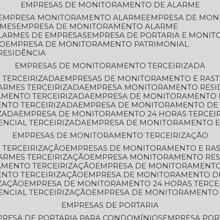
EMPRESAS DE MONITORAMENTO DE ALARME
EMPRESA MONITORAMENTO ALARME
EMPRESA DE MO
RMES
EMPRESA DE MONITORAMENTO ALARME
LARMES DE EMPRESAS
EMPRESA DE PORTARIA E MONI
TO
EMPRESA DE MONITORAMENTO PATRIMONIAL
RESIDÊNCIA
EMPRESAS DE MONITORAMENTO TERCEIRIZADA
 TERCEIRIZADA
EMPRESAS DE MONITORAMENTO E RAS
ARMES TERCEIRIZADA
EMPRESA MONITORAMENTO RESI
AMENTO TERCEIRIZADA
EMPRESA DE MONITORAMENTO 
ENTO TERCEIRIZADA
EMPRESA DE MONITORAMENTO DE
ZADA
EMPRESA DE MONITORAMENTO 24 HORAS TERCEI
ENCIAL TERCEIRIZADA
EMPRESA DE MONITORAMENTO E
EMPRESAS DE MONITORAMENTO TERCEIRIZAÇÃO
 TERCEIRIZAÇÃO
EMPRESAS DE MONITORAMENTO E RA
ARMES TERCEIRIZAÇÃO
EMPRESA MONITORAMENTO RES
AMENTO TERCEIRIZAÇÃO
EMPRESA DE MONITORAMENTO
ENTO TERCEIRIZAÇÃO
EMPRESA DE MONITORAMENTO D
ZAÇÃO
EMPRESA DE MONITORAMENTO 24 HORAS TERCE
ENCIAL TERCEIRIZAÇÃO
EMPRESA DE MONITORAMENTO 
EMPRESAS DE PORTARIA
PRESA DE PORTARIA PARA CONDOMÍNIOS
EMPRESA POR