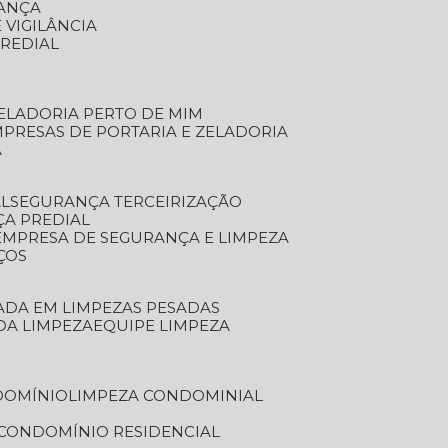
RANÇA
 VIGILÂNCIA
PREDIAL
ZELADORIA PERTO DE MIM
MPRESAS DE PORTARIA E ZELADORIA
A
AL
SEGURANÇA TERCEIRIZAÇÃO
ÇA PREDIAL
EMPRESA DE SEGURANÇA E LIMPEZA
ÇOS
ZADA EM LIMPEZAS PESADAS
 DA LIMPEZA
EQUIPE LIMPEZA
DOMÍNIO
LIMPEZA CONDOMINIAL
 CONDOMÍNIO RESIDENCIAL