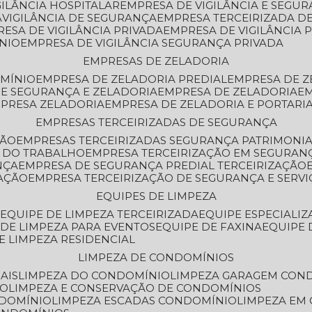
GILÂNCIA HOSPITALAR
EMPRESA DE VIGILÂNCIA E SEGU
A
VIGILÂNCIA DE SEGURANÇA
EMPRESA TERCEIRIZADA DE
RESA DE VIGILÂNCIA PRIVADA
EMPRESA DE VIGILÂNCIA 
ÔNIO
EMPRESA DE VIGILÂNCIA SEGURANÇA PRIVADA
EMPRESAS DE ZELADORIA
OMÍNIO
EMPRESA DE ZELADORIA PREDIAL
EMPRESA DE 
DE SEGURANÇA E ZELADORIA
EMPRESA DE ZELADORIA
E
MPRESA ZELADORIA
EMPRESA DE ZELADORIA E PORTARI
EMPRESAS TERCEIRIZADAS DE SEGURANÇA
ÇÃO
EMPRESAS TERCEIRIZADAS SEGURANÇA PATRIMONI
A DO TRABALHO
EMPRESA TERCEIRIZAÇÃO EM SEGURAN
NÇA
EMPRESA DE SEGURANÇA PREDIAL TERCEIRIZAÇÃO
ZAÇÃO
EMPRESA TERCEIRIZAÇÃO DE SEGURANÇA E SERVI
EQUIPES DE LIMPEZA
A
EQUIPE DE LIMPEZA TERCEIRIZADA
EQUIPE ESPECIALI
E DE LIMPEZA PARA EVENTOS
EQUIPE DE FAXINA
EQUIPE
DE LIMPEZA RESIDENCIAL
LIMPEZA DE CONDOMÍNIOS
AIS
LIMPEZA DO CONDOMÍNIO
LIMPEZA GARAGEM CON
IO
LIMPEZA E CONSERVAÇÃO DE CONDOMÍNIOS
NDOMÍNIO
LIMPEZA ESCADAS CONDOMÍNIO
LIMPEZA EM