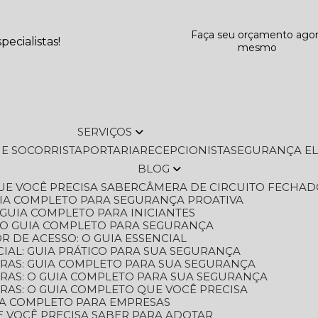
Faça seu orçamento ago
ecialistas!
mesmo
SERVIÇOS
L E SOCORRISTA
PORTARIA
RECEPCIONISTA
SEGURANÇA E
BLOG
QUE VOCÊ PRECISA SABER
CÂMERA DE CIRCUITO FECHAD
GUIA COMPLETO PARA SEGURANÇA PROATIVA
O GUIA COMPLETO PARA INICIANTES
 O GUIA COMPLETO PARA SEGURANÇA
 DE ACESSO: O GUIA ESSENCIAL
IAL: GUIA PRÁTICO PARA SUA SEGURANÇA
ORAS: GUIA COMPLETO PARA SUA SEGURANÇA
ORAS: O GUIA COMPLETO PARA SUA SEGURANÇA
RAS: O GUIA COMPLETO QUE VOCÊ PRECISA
UIA COMPLETO PARA EMPRESAS
E VOCÊ PRECISA SABER PARA ADOTAR