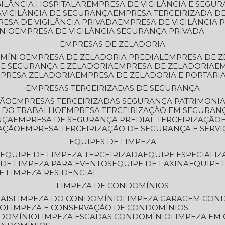
GILÂNCIA HOSPITALAR
EMPRESA DE VIGILÂNCIA E SEGU
A
VIGILÂNCIA DE SEGURANÇA
EMPRESA TERCEIRIZADA DE
RESA DE VIGILÂNCIA PRIVADA
EMPRESA DE VIGILÂNCIA 
ÔNIO
EMPRESA DE VIGILÂNCIA SEGURANÇA PRIVADA
EMPRESAS DE ZELADORIA
OMÍNIO
EMPRESA DE ZELADORIA PREDIAL
EMPRESA DE 
DE SEGURANÇA E ZELADORIA
EMPRESA DE ZELADORIA
E
MPRESA ZELADORIA
EMPRESA DE ZELADORIA E PORTARI
EMPRESAS TERCEIRIZADAS DE SEGURANÇA
ÇÃO
EMPRESAS TERCEIRIZADAS SEGURANÇA PATRIMONI
A DO TRABALHO
EMPRESA TERCEIRIZAÇÃO EM SEGURAN
NÇA
EMPRESA DE SEGURANÇA PREDIAL TERCEIRIZAÇÃO
ZAÇÃO
EMPRESA TERCEIRIZAÇÃO DE SEGURANÇA E SERVI
EQUIPES DE LIMPEZA
A
EQUIPE DE LIMPEZA TERCEIRIZADA
EQUIPE ESPECIALI
E DE LIMPEZA PARA EVENTOS
EQUIPE DE FAXINA
EQUIPE
DE LIMPEZA RESIDENCIAL
LIMPEZA DE CONDOMÍNIOS
AIS
LIMPEZA DO CONDOMÍNIO
LIMPEZA GARAGEM CON
IO
LIMPEZA E CONSERVAÇÃO DE CONDOMÍNIOS
NDOMÍNIO
LIMPEZA ESCADAS CONDOMÍNIO
LIMPEZA EM