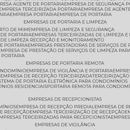
PRESA AGENTE DE PORTARIA
EMPRESA DE SEGURANÇA P
EMPRESA TERCEIRIZADA PORTARIA
EMPRESA DE AGENT
ARIA
EMPRESA PORTARIA
EMPRESA DE PORTARIA
EMPRESAS DE PORTARIA E LIMPEZA
ERTO DE MIM
EMPRESA DE LIMPEZA E SEGURANÇA
 DE PORTARIA
EMPRESAS TERCEIRIZADAS DE LIMPEZA E
S DE LIMPEZA RECEPÇÃO E MONITORAMENTO
DE PORTARIA
EMPRESAS PRESTADORAS DE SERVIÇOS DE 
EMPRESA DE PRESTAÇÃO DE SERVIÇOS DE LIMPEZA PA
E PORTARIA
EMPRESAS DE PORTARIA REMOTA
CONDOMÍNIO
EMPRESA DE VIGILÂNCIA E PORTARIA
EMPRE
A
EMPRESA DE RECEPÇÃO TERCEIRIZADA
TERCEIRIZAÇÃ
ISTEMA DE PORTARIA ELETRÔNICA PARA CONDOMÍNIOS
ÍNIOS RESIDENCIAIS
PORTARIA REMOTA PARA CONDOMÍ
EMPRESAS DE RECEPCIONISTAS
MÍNIOS
EMPRESA DE RECEPÇÃO PREDIAL
EMPRESA DE 
DE RECEPÇÃO
EMPRESA TERCEIRIZAÇÃO DE RECEPÇÃO
EMPRESAS TERCEIRIZADAS PARA RECEPCIONISTA
EMPRE
EMPRESAS DE VIGILÂNCIA