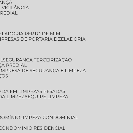
RANÇA
 VIGILÂNCIA
PREDIAL
ZELADORIA PERTO DE MIM
MPRESAS DE PORTARIA E ZELADORIA
A
AL
SEGURANÇA TERCEIRIZAÇÃO
ÇA PREDIAL
EMPRESA DE SEGURANÇA E LIMPEZA
ÇOS
ZADA EM LIMPEZAS PESADAS
 DA LIMPEZA
EQUIPE LIMPEZA
DOMÍNIO
LIMPEZA CONDOMINIAL
 CONDOMÍNIO RESIDENCIAL