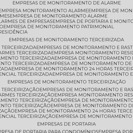
EMPRESAS DE MONITORAMENTO DE ALARME
EMPRESA MONITORAMENTO ALARME
EMPRESA DE MO
RMES
EMPRESA DE MONITORAMENTO ALARME
LARMES DE EMPRESAS
EMPRESA DE PORTARIA E MONI
TO
EMPRESA DE MONITORAMENTO PATRIMONIAL
RESIDÊNCIA
EMPRESAS DE MONITORAMENTO TERCEIRIZADA
 TERCEIRIZADA
EMPRESAS DE MONITORAMENTO E RAS
ARMES TERCEIRIZADA
EMPRESA MONITORAMENTO RESI
AMENTO TERCEIRIZADA
EMPRESA DE MONITORAMENTO 
ENTO TERCEIRIZADA
EMPRESA DE MONITORAMENTO DE
ZADA
EMPRESA DE MONITORAMENTO 24 HORAS TERCEI
ENCIAL TERCEIRIZADA
EMPRESA DE MONITORAMENTO E
EMPRESAS DE MONITORAMENTO TERCEIRIZAÇÃO
 TERCEIRIZAÇÃO
EMPRESAS DE MONITORAMENTO E RA
ARMES TERCEIRIZAÇÃO
EMPRESA MONITORAMENTO RES
AMENTO TERCEIRIZAÇÃO
EMPRESA DE MONITORAMENTO
ENTO TERCEIRIZAÇÃO
EMPRESA DE MONITORAMENTO D
ZAÇÃO
EMPRESA DE MONITORAMENTO 24 HORAS TERCE
ENCIAL TERCEIRIZAÇÃO
EMPRESA DE MONITORAMENTO 
EMPRESAS DE PORTARIA
PRESA DE PORTARIA PARA CONDOMÍNIOS
EMPRESA POR