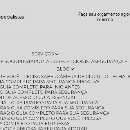
Faça seu orçamento ago
ecialistas!
mesmo
SERVIÇOS
L E SOCORRISTA
PORTARIA
RECEPCIONISTA
SEGURANÇA E
BLOG
QUE VOCÊ PRECISA SABER
CÂMERA DE CIRCUITO FECHAD
GUIA COMPLETO PARA SEGURANÇA PROATIVA
O GUIA COMPLETO PARA INICIANTES
 O GUIA COMPLETO PARA SEGURANÇA
 DE ACESSO: O GUIA ESSENCIAL
IAL: GUIA PRÁTICO PARA SUA SEGURANÇA
ORAS: GUIA COMPLETO PARA SUA SEGURANÇA
ORAS: O GUIA COMPLETO PARA SUA SEGURANÇA
RAS: O GUIA COMPLETO QUE VOCÊ PRECISA
UIA COMPLETO PARA EMPRESAS
E VOCÊ PRECISA SABER PARA ADOTAR