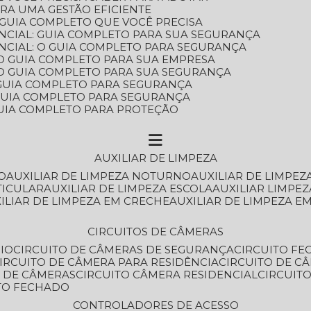
ARA UMA GESTÃO EFICIENTE
 GUIA COMPLETO QUE VOCÊ PRECISA
NCIAL: GUIA COMPLETO PARA SUA SEGURANÇA
NCIAL: O GUIA COMPLETO PARA SEGURANÇA
 O GUIA COMPLETO PARA SUA EMPRESA
: O GUIA COMPLETO PARA SUA SEGURANÇA
: GUIA COMPLETO PARA SEGURANÇA
: GUIA COMPLETO PARA SEGURANÇA
 GUIA COMPLETO PARA PROTEÇÃO
AUXILIAR DE LIMPEZA
O
AUXILIAR DE LIMPEZA NOTURNO
AUXILIAR DE LIMPEZ
TICULAR
AUXILIAR DE LIMPEZA ESCOLA
AUXILIAR LIMPEZ
XILIAR DE LIMPEZA EM CRECHE
AUXILIAR DE LIMPEZA E
CIRCUITOS DE CÂMERAS
IO
CIRCUITO DE CÂMERAS DE SEGURANÇA
CIRCUITO F
CIRCUITO DE CÂMERA PARA RESIDÊNCIA
CIRCUITO DE C
O DE CÂMERAS
CIRCUITO CÂMERA RESIDENCIAL
CIRCUI
ITO FECHADO
CONTROLADORES DE ACESSO