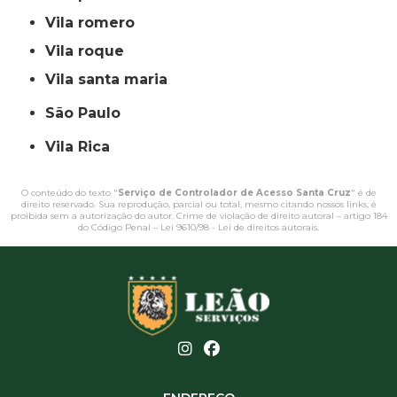
vila romero
vila roque
vila santa maria
São Paulo
Vila Rica
O conteúdo do texto "
Serviço de Controlador de Acesso Santa Cruz
" é de
direito reservado. Sua reprodução, parcial ou total, mesmo citando nossos links, é
proibida sem a autorização do autor. Crime de violação de direito autoral – artigo 184
do Código Penal –
Lei 9610/98 - Lei de direitos autorais
.