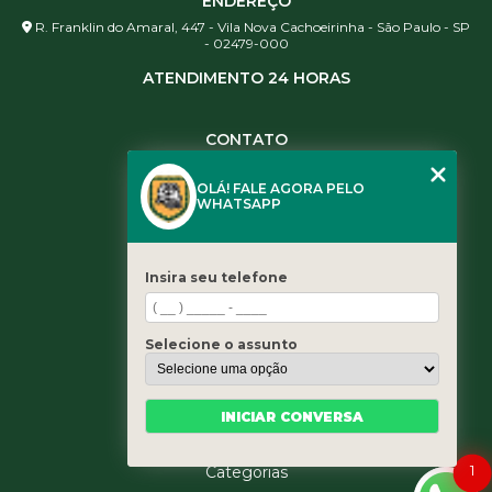
ENDEREÇO
R. Franklin do Amaral, 447 - Vila Nova Cachoeirinha - São Paulo - SP
- 02479-000
ATENDIMENTO 24 HORAS
CONTATO
(11) 3984-0344
OLÁ! FALE AGORA PELO
(11) 3461-5871
WHATSAPP
(11) 3984-0344
contato@leaoservicos.com.br
Insira seu telefone
MENU
Home
Selecione o assunto
Quem somos
Serviços
Blog
INICIAR CONVERSA
Contato
1
Categorias