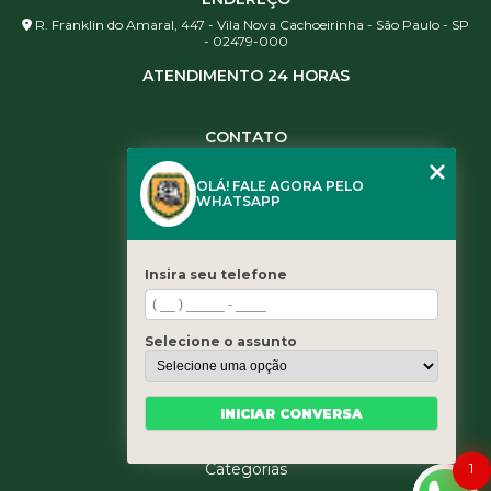
R. Franklin do Amaral, 447 - Vila Nova Cachoeirinha - São Paulo - SP
- 02479-000
ATENDIMENTO 24 HORAS
CONTATO
(11) 3984-0344
OLÁ! FALE AGORA PELO
(11) 3461-5871
WHATSAPP
(11) 3984-0344
contato@leaoservicos.com.br
Insira seu telefone
MENU
Home
Selecione o assunto
Quem somos
Serviços
Blog
INICIAR CONVERSA
Contato
1
Categorias