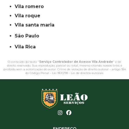
vila romero
vila roque
vila santa maria
São Paulo
Vila Rica
O conteúdo do texto "
Serviço Controlador de Acesso Vila Andrade
" é de
direito reservado. Sua reprodução, parcial ou total, mesmo citando nossos links, é
proibida sem a autorização do autor. Crime de violação de direito autoral – artigo 184
do Código Penal –
Lei 9610/98 - Lei de direitos autorais
.
ENDEREÇO