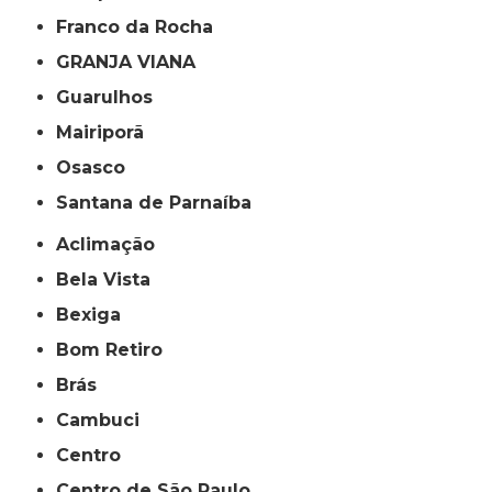
Franco da Rocha
GRANJA VIANA
Guarulhos
Mairiporã
Osasco
Santana de Parnaíba
Aclimação
Bela Vista
Bexiga
Bom Retiro
Brás
Cambuci
Centro
Centro de São Paulo