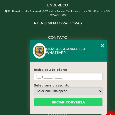
ENDEREÇO
R. Franklin do Amaral, 447 - Vila Nova Cachoeirinha - São Paulo - SP
- 02479-000
ATENDIMENTO 24 HORAS
CONTATO
(11) 3984-0344
OLÁ! FALE AGORA PELO
(11) 3461-5871
WHATSAPP
(11) 3984-0344
contato@leaoservicos.com.br
Insira seu telefone
MENU
Home
Selecione o assunto
Quem somos
Serviços
Blog
INICIAR CONVERSA
Contato
1