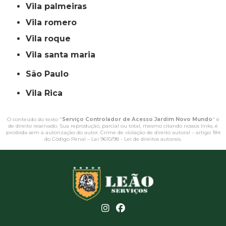
vila palmeiras
vila romero
vila roque
vila santa maria
São Paulo
Vila Rica
O conteúdo do texto "
Serviço Controlador de Acesso Jardim Novo Mundo
" é
de direito reservado. Sua reprodução, parcial ou total, mesmo citando nossos links, é
proibida sem a autorização do autor. Crime de violação de direito autoral – artigo 184
do Código Penal –
Lei 9610/98 - Lei de direitos autorais
.