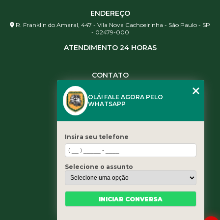
ENDEREÇO
R. Franklin do Amaral, 447 - Vila Nova Cachoeirinha - São Paulo - SP
- 02479-000
ATENDIMENTO 24 HORAS
CONTATO
(11) 3984-0344
OLÁ! FALE AGORA PELO
(11) 3461-5871
WHATSAPP
(11) 3984-0344
contato@leaoservicos.com.br
Insira seu telefone
MENU
Home
Selecione o assunto
Quem somos
Serviços
Blog
INICIAR CONVERSA
Contato