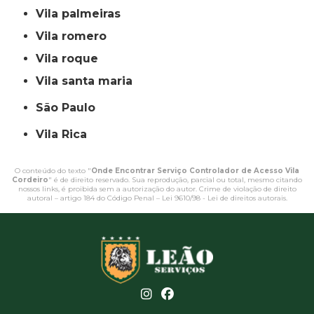
vila palmeiras
vila romero
vila roque
vila santa maria
São Paulo
Vila Rica
O conteúdo do texto "
Onde Encontrar Serviço Controlador de Acesso Vila
Cordeiro
" é de direito reservado. Sua reprodução, parcial ou total, mesmo citando
nossos links, é proibida sem a autorização do autor. Crime de violação de direito
autoral – artigo 184 do Código Penal –
Lei 9610/98 - Lei de direitos autorais
.