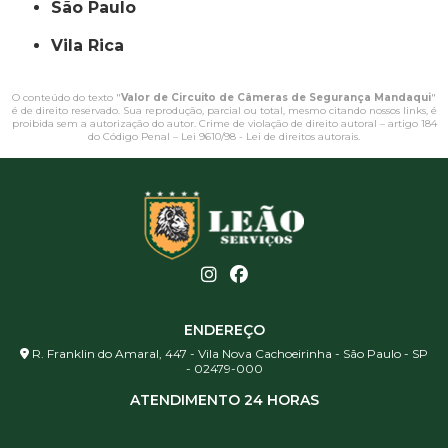
São Paulo
Vila Rica
O conteúdo do texto "
Valor de Circuito de Câmeras de Segurança Mandaqui
"
é de direito reservado. Sua reprodução, parcial ou total, mesmo citando nossos links, é
proibida sem a autorização do autor. Crime de violação de direito autoral – artigo 184
do Código Penal –
Lei 9610/98 - Lei de direitos autorais
.
ENDEREÇO
R. Franklin do Amaral, 447 - Vila Nova Cachoeirinha - São Paulo - SP
- 02479-000
ATENDIMENTO 24 HORAS