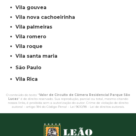
vila gouvea
vila nova cachoeirinha
vila palmeiras
vila romero
vila roque
vila santa maria
São Paulo
Vila Rica
O conteúdo do texto "
Valor de Circuito de Câmera Residencial Parque São
Lucas
" é de direito reservado. Sua reprodução, parcial ou total, mesmo citando
nossos links, é proibida sem a autorização do autor. Crime de violação de direito
autoral – artigo 184 do Código Penal –
Lei 9610/98 - Lei de direitos autorais
.