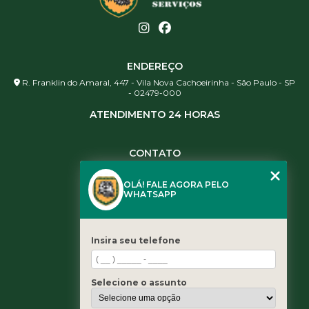
ENDEREÇO
R. Franklin do Amaral, 447 - Vila Nova Cachoeirinha - São Paulo - SP
- 02479-000
ATENDIMENTO 24 HORAS
CONTATO
(11) 3984-0344
OLÁ! FALE AGORA PELO
(11) 3461-5871
WHATSAPP
(11) 3984-0344
contato@leaoservicos.com.br
Insira seu telefone
MENU
Home
Selecione o assunto
Quem somos
Serviços