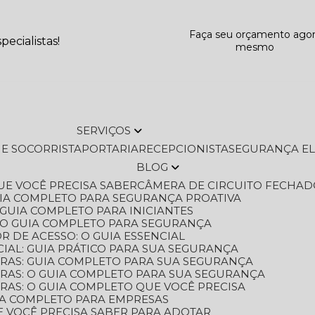
Faça seu orçamento ago
ecialistas!
mesmo
SERVIÇOS
L E SOCORRISTA
PORTARIA
RECEPCIONISTA
SEGURANÇA E
BLOG
QUE VOCÊ PRECISA SABER
CÂMERA DE CIRCUITO FECHAD
GUIA COMPLETO PARA SEGURANÇA PROATIVA
O GUIA COMPLETO PARA INICIANTES
 O GUIA COMPLETO PARA SEGURANÇA
 DE ACESSO: O GUIA ESSENCIAL
IAL: GUIA PRÁTICO PARA SUA SEGURANÇA
ORAS: GUIA COMPLETO PARA SUA SEGURANÇA
ORAS: O GUIA COMPLETO PARA SUA SEGURANÇA
RAS: O GUIA COMPLETO QUE VOCÊ PRECISA
UIA COMPLETO PARA EMPRESAS
E VOCÊ PRECISA SABER PARA ADOTAR