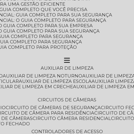
ARA UMA GESTÃO EFICIENTE
 GUIA COMPLETO QUE VOCÊ PRECISA
NCIAL: GUIA COMPLETO PARA SUA SEGURANÇA
NCIAL: O GUIA COMPLETO PARA SEGURANÇA
 O GUIA COMPLETO PARA SUA EMPRESA
: O GUIA COMPLETO PARA SUA SEGURANÇA
: GUIA COMPLETO PARA SEGURANÇA
: GUIA COMPLETO PARA SEGURANÇA
 GUIA COMPLETO PARA PROTEÇÃO
AUXILIAR DE LIMPEZA
O
AUXILIAR DE LIMPEZA NOTURNO
AUXILIAR DE LIMPEZ
TICULAR
AUXILIAR DE LIMPEZA ESCOLA
AUXILIAR LIMPEZ
XILIAR DE LIMPEZA EM CRECHE
AUXILIAR DE LIMPEZA E
CIRCUITOS DE CÂMERAS
IO
CIRCUITO DE CÂMERAS DE SEGURANÇA
CIRCUITO F
CIRCUITO DE CÂMERA PARA RESIDÊNCIA
CIRCUITO DE C
O DE CÂMERAS
CIRCUITO CÂMERA RESIDENCIAL
CIRCUI
ITO FECHADO
CONTROLADORES DE ACESSO