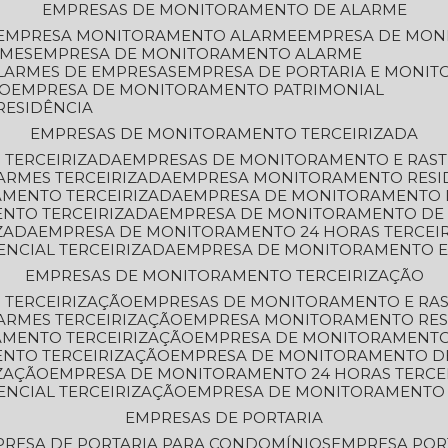
EMPRESAS DE MONITORAMENTO DE ALARME
EMPRESA MONITORAMENTO ALARME
EMPRESA DE MO
RMES
EMPRESA DE MONITORAMENTO ALARME
LARMES DE EMPRESAS
EMPRESA DE PORTARIA E MONI
TO
EMPRESA DE MONITORAMENTO PATRIMONIAL
RESIDÊNCIA
EMPRESAS DE MONITORAMENTO TERCEIRIZADA
 TERCEIRIZADA
EMPRESAS DE MONITORAMENTO E RAS
ARMES TERCEIRIZADA
EMPRESA MONITORAMENTO RESI
AMENTO TERCEIRIZADA
EMPRESA DE MONITORAMENTO 
ENTO TERCEIRIZADA
EMPRESA DE MONITORAMENTO DE
ZADA
EMPRESA DE MONITORAMENTO 24 HORAS TERCEI
ENCIAL TERCEIRIZADA
EMPRESA DE MONITORAMENTO E
EMPRESAS DE MONITORAMENTO TERCEIRIZAÇÃO
 TERCEIRIZAÇÃO
EMPRESAS DE MONITORAMENTO E RA
ARMES TERCEIRIZAÇÃO
EMPRESA MONITORAMENTO RES
AMENTO TERCEIRIZAÇÃO
EMPRESA DE MONITORAMENTO
ENTO TERCEIRIZAÇÃO
EMPRESA DE MONITORAMENTO D
ZAÇÃO
EMPRESA DE MONITORAMENTO 24 HORAS TERCE
ENCIAL TERCEIRIZAÇÃO
EMPRESA DE MONITORAMENTO 
EMPRESAS DE PORTARIA
PRESA DE PORTARIA PARA CONDOMÍNIOS
EMPRESA POR