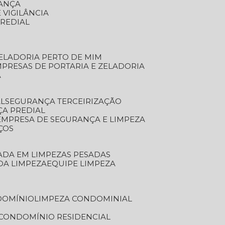
RANÇA
 VIGILÂNCIA
PREDIAL
ZELADORIA PERTO DE MIM
MPRESAS DE PORTARIA E ZELADORIA
A
AL
SEGURANÇA TERCEIRIZAÇÃO
ÇA PREDIAL
EMPRESA DE SEGURANÇA E LIMPEZA
ÇOS
ZADA EM LIMPEZAS PESADAS
 DA LIMPEZA
EQUIPE LIMPEZA
DOMÍNIO
LIMPEZA CONDOMINIAL
 CONDOMÍNIO RESIDENCIAL