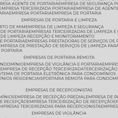
PRESA AGENTE DE PORTARIA
EMPRESA DE SEGURANÇA P
EMPRESA TERCEIRIZADA PORTARIA
EMPRESA DE AGENT
ARIA
EMPRESA PORTARIA
EMPRESA DE PORTARIA
EMPRESAS DE PORTARIA E LIMPEZA
ERTO DE MIM
EMPRESA DE LIMPEZA E SEGURANÇA
 DE PORTARIA
EMPRESAS TERCEIRIZADAS DE LIMPEZA E
S DE LIMPEZA RECEPÇÃO E MONITORAMENTO
DE PORTARIA
EMPRESAS PRESTADORAS DE SERVIÇOS DE 
EMPRESA DE PRESTAÇÃO DE SERVIÇOS DE LIMPEZA PA
E PORTARIA
EMPRESAS DE PORTARIA REMOTA
CONDOMÍNIO
EMPRESA DE VIGILÂNCIA E PORTARIA
EMPRE
A
EMPRESA DE RECEPÇÃO TERCEIRIZADA
TERCEIRIZAÇÃ
ISTEMA DE PORTARIA ELETRÔNICA PARA CONDOMÍNIOS
ÍNIOS RESIDENCIAIS
PORTARIA REMOTA PARA CONDOMÍ
EMPRESAS DE RECEPCIONISTAS
MÍNIOS
EMPRESA DE RECEPÇÃO PREDIAL
EMPRESA DE 
DE RECEPÇÃO
EMPRESA TERCEIRIZAÇÃO DE RECEPÇÃO
EMPRESAS TERCEIRIZADAS PARA RECEPCIONISTA
EMPRE
EMPRESAS DE VIGILÂNCIA