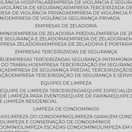
GILÂNCIA HOSPITALAR
EMPRESA DE VIGILÂNCIA E SEGU
A
VIGILÂNCIA DE SEGURANÇA
EMPRESA TERCEIRIZADA DE
RESA DE VIGILÂNCIA PRIVADA
EMPRESA DE VIGILÂNCIA 
ÔNIO
EMPRESA DE VIGILÂNCIA SEGURANÇA PRIVADA
EMPRESAS DE ZELADORIA
OMÍNIO
EMPRESA DE ZELADORIA PREDIAL
EMPRESA DE 
DE SEGURANÇA E ZELADORIA
EMPRESA DE ZELADORIA
E
MPRESA ZELADORIA
EMPRESA DE ZELADORIA E PORTARI
EMPRESAS TERCEIRIZADAS DE SEGURANÇA
ÇÃO
EMPRESAS TERCEIRIZADAS SEGURANÇA PATRIMONI
A DO TRABALHO
EMPRESA TERCEIRIZAÇÃO EM SEGURAN
NÇA
EMPRESA DE SEGURANÇA PREDIAL TERCEIRIZAÇÃO
ZAÇÃO
EMPRESA TERCEIRIZAÇÃO DE SEGURANÇA E SERVI
EQUIPES DE LIMPEZA
A
EQUIPE DE LIMPEZA TERCEIRIZADA
EQUIPE ESPECIALI
E DE LIMPEZA PARA EVENTOS
EQUIPE DE FAXINA
EQUIPE
DE LIMPEZA RESIDENCIAL
LIMPEZA DE CONDOMÍNIOS
AIS
LIMPEZA DO CONDOMÍNIO
LIMPEZA GARAGEM CON
IO
LIMPEZA E CONSERVAÇÃO DE CONDOMÍNIOS
NDOMÍNIO
LIMPEZA ESCADAS CONDOMÍNIO
LIMPEZA EM