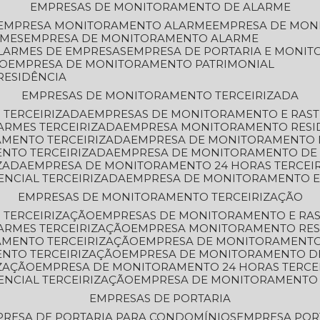
EMPRESAS DE MONITORAMENTO DE ALARME
EMPRESA MONITORAMENTO ALARME
EMPRESA DE MO
RMES
EMPRESA DE MONITORAMENTO ALARME
LARMES DE EMPRESAS
EMPRESA DE PORTARIA E MONI
TO
EMPRESA DE MONITORAMENTO PATRIMONIAL
RESIDÊNCIA
EMPRESAS DE MONITORAMENTO TERCEIRIZADA
 TERCEIRIZADA
EMPRESAS DE MONITORAMENTO E RAS
ARMES TERCEIRIZADA
EMPRESA MONITORAMENTO RESI
AMENTO TERCEIRIZADA
EMPRESA DE MONITORAMENTO 
ENTO TERCEIRIZADA
EMPRESA DE MONITORAMENTO DE
ZADA
EMPRESA DE MONITORAMENTO 24 HORAS TERCEI
ENCIAL TERCEIRIZADA
EMPRESA DE MONITORAMENTO E
EMPRESAS DE MONITORAMENTO TERCEIRIZAÇÃO
 TERCEIRIZAÇÃO
EMPRESAS DE MONITORAMENTO E RA
ARMES TERCEIRIZAÇÃO
EMPRESA MONITORAMENTO RES
AMENTO TERCEIRIZAÇÃO
EMPRESA DE MONITORAMENTO
ENTO TERCEIRIZAÇÃO
EMPRESA DE MONITORAMENTO D
ZAÇÃO
EMPRESA DE MONITORAMENTO 24 HORAS TERCE
ENCIAL TERCEIRIZAÇÃO
EMPRESA DE MONITORAMENTO 
EMPRESAS DE PORTARIA
PRESA DE PORTARIA PARA CONDOMÍNIOS
EMPRESA POR