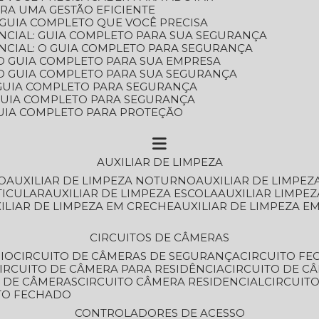
ARA UMA GESTÃO EFICIENTE
 GUIA COMPLETO QUE VOCÊ PRECISA
NCIAL: GUIA COMPLETO PARA SUA SEGURANÇA
NCIAL: O GUIA COMPLETO PARA SEGURANÇA
 O GUIA COMPLETO PARA SUA EMPRESA
: O GUIA COMPLETO PARA SUA SEGURANÇA
: GUIA COMPLETO PARA SEGURANÇA
: GUIA COMPLETO PARA SEGURANÇA
 GUIA COMPLETO PARA PROTEÇÃO
AUXILIAR DE LIMPEZA
O
AUXILIAR DE LIMPEZA NOTURNO
AUXILIAR DE LIMPEZ
TICULAR
AUXILIAR DE LIMPEZA ESCOLA
AUXILIAR LIMPEZ
XILIAR DE LIMPEZA EM CRECHE
AUXILIAR DE LIMPEZA E
CIRCUITOS DE CÂMERAS
IO
CIRCUITO DE CÂMERAS DE SEGURANÇA
CIRCUITO F
CIRCUITO DE CÂMERA PARA RESIDÊNCIA
CIRCUITO DE C
O DE CÂMERAS
CIRCUITO CÂMERA RESIDENCIAL
CIRCUI
ITO FECHADO
CONTROLADORES DE ACESSO