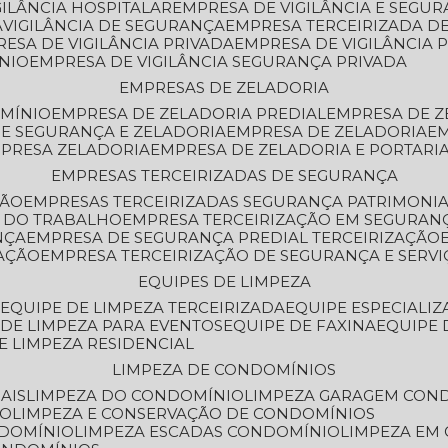
GILÂNCIA HOSPITALAR
EMPRESA DE VIGILÂNCIA E SEGU
A
VIGILÂNCIA DE SEGURANÇA
EMPRESA TERCEIRIZADA DE
RESA DE VIGILÂNCIA PRIVADA
EMPRESA DE VIGILÂNCIA 
ÔNIO
EMPRESA DE VIGILÂNCIA SEGURANÇA PRIVADA
EMPRESAS DE ZELADORIA
OMÍNIO
EMPRESA DE ZELADORIA PREDIAL
EMPRESA DE 
DE SEGURANÇA E ZELADORIA
EMPRESA DE ZELADORIA
E
MPRESA ZELADORIA
EMPRESA DE ZELADORIA E PORTARI
EMPRESAS TERCEIRIZADAS DE SEGURANÇA
ÇÃO
EMPRESAS TERCEIRIZADAS SEGURANÇA PATRIMONI
A DO TRABALHO
EMPRESA TERCEIRIZAÇÃO EM SEGURAN
NÇA
EMPRESA DE SEGURANÇA PREDIAL TERCEIRIZAÇÃO
ZAÇÃO
EMPRESA TERCEIRIZAÇÃO DE SEGURANÇA E SERVI
EQUIPES DE LIMPEZA
A
EQUIPE DE LIMPEZA TERCEIRIZADA
EQUIPE ESPECIALI
E DE LIMPEZA PARA EVENTOS
EQUIPE DE FAXINA
EQUIPE
DE LIMPEZA RESIDENCIAL
LIMPEZA DE CONDOMÍNIOS
AIS
LIMPEZA DO CONDOMÍNIO
LIMPEZA GARAGEM CON
IO
LIMPEZA E CONSERVAÇÃO DE CONDOMÍNIOS
NDOMÍNIO
LIMPEZA ESCADAS CONDOMÍNIO
LIMPEZA EM