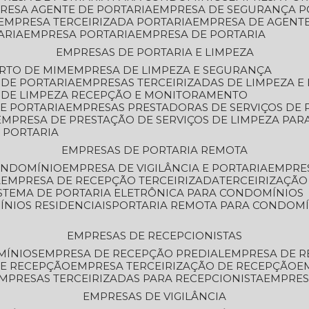
PRESA AGENTE DE PORTARIA
EMPRESA DE SEGURANÇA P
EMPRESA TERCEIRIZADA PORTARIA
EMPRESA DE AGENT
ARIA
EMPRESA PORTARIA
EMPRESA DE PORTARIA
EMPRESAS DE PORTARIA E LIMPEZA
ERTO DE MIM
EMPRESA DE LIMPEZA E SEGURANÇA
 DE PORTARIA
EMPRESAS TERCEIRIZADAS DE LIMPEZA E
S DE LIMPEZA RECEPÇÃO E MONITORAMENTO
DE PORTARIA
EMPRESAS PRESTADORAS DE SERVIÇOS DE 
EMPRESA DE PRESTAÇÃO DE SERVIÇOS DE LIMPEZA PA
E PORTARIA
EMPRESAS DE PORTARIA REMOTA
CONDOMÍNIO
EMPRESA DE VIGILÂNCIA E PORTARIA
EMPRE
A
EMPRESA DE RECEPÇÃO TERCEIRIZADA
TERCEIRIZAÇÃ
ISTEMA DE PORTARIA ELETRÔNICA PARA CONDOMÍNIOS
ÍNIOS RESIDENCIAIS
PORTARIA REMOTA PARA CONDOMÍ
EMPRESAS DE RECEPCIONISTAS
MÍNIOS
EMPRESA DE RECEPÇÃO PREDIAL
EMPRESA DE 
DE RECEPÇÃO
EMPRESA TERCEIRIZAÇÃO DE RECEPÇÃO
EMPRESAS TERCEIRIZADAS PARA RECEPCIONISTA
EMPRE
EMPRESAS DE VIGILÂNCIA