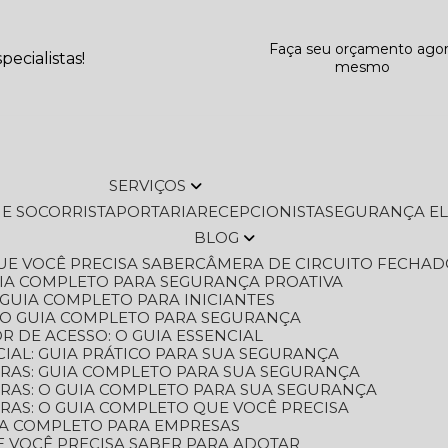
Faça seu orçamento ago
ecialistas!
mesmo
SERVIÇOS
L E SOCORRISTA
PORTARIA
RECEPCIONISTA
SEGURANÇA E
BLOG
QUE VOCÊ PRECISA SABER
CÂMERA DE CIRCUITO FECHAD
GUIA COMPLETO PARA SEGURANÇA PROATIVA
O GUIA COMPLETO PARA INICIANTES
 O GUIA COMPLETO PARA SEGURANÇA
 DE ACESSO: O GUIA ESSENCIAL
IAL: GUIA PRÁTICO PARA SUA SEGURANÇA
ORAS: GUIA COMPLETO PARA SUA SEGURANÇA
ORAS: O GUIA COMPLETO PARA SUA SEGURANÇA
RAS: O GUIA COMPLETO QUE VOCÊ PRECISA
UIA COMPLETO PARA EMPRESAS
E VOCÊ PRECISA SABER PARA ADOTAR