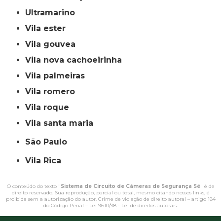
ultramarino
vila ester
vila gouvea
vila nova cachoeirinha
vila palmeiras
vila romero
vila roque
vila santa maria
São Paulo
Vila Rica
O conteúdo do texto "
Sistema de Circuito de Câmeras de Segurança Sé
" é de
direito reservado. Sua reprodução, parcial ou total, mesmo citando nossos links, é
proibida sem a autorização do autor. Crime de violação de direito autoral – artigo 184
do Código Penal –
Lei 9610/98 - Lei de direitos autorais
.