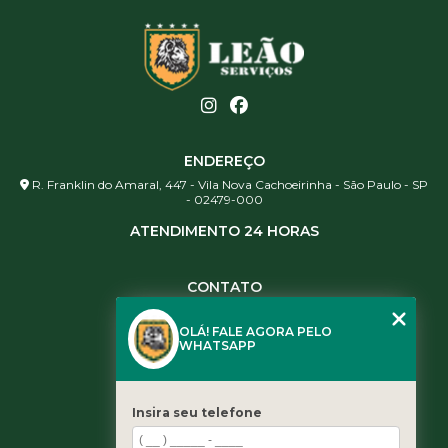
ENDEREÇO
R. Franklin do Amaral, 447 - Vila Nova Cachoeirinha - São Paulo - SP
- 02479-000
ATENDIMENTO 24 HORAS
CONTATO
(11) 3984-0344
OLÁ! FALE AGORA PELO
(11) 3461-5871
WHATSAPP
(11) 3984-0344
contato@leaoservicos.com.br
Insira seu telefone
MENU