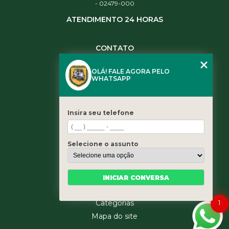
- 02479-000
ATENDIMENTO 24 HORAS
CONTATO
(11) 3984-0344
OLÁ! FALE AGORA PELO
(11) 3461-5871
WHATSAPP
(11) 3984-0344
contato@leaoservicos.com.br
Insira seu telefone
MENU
Home
Selecione o assunto
Quem somos
Serviços
Blog
INICIAR CONVERSA
Contato
Categorias
1
Mapa do site