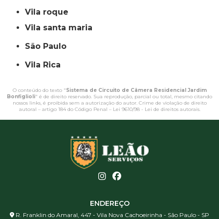
vila roque
vila santa maria
São Paulo
Vila Rica
O conteúdo do texto "
Sistema de Circuito de Câmera Residencial Jardim
Bonfiglioli
" é de direito reservado. Sua reprodução, parcial ou total, mesmo citando
nossos links, é proibida sem a autorização do autor. Crime de violação de direito
autoral – artigo 184 do Código Penal –
Lei 9610/98 - Lei de direitos autorais
.
ENDEREÇO
R. Franklin do Amaral, 447 - Vila Nova Cachoeirinha - São Paulo - SP