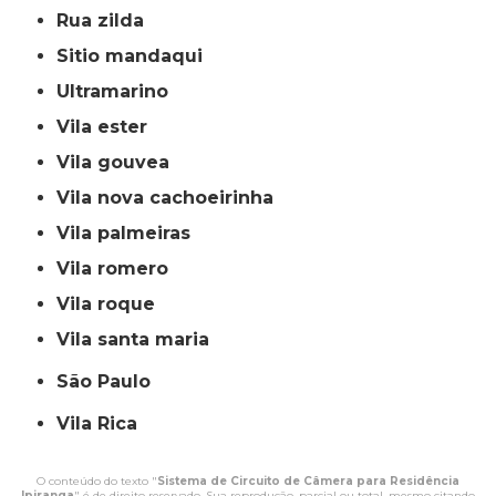
rua zilda
sitio mandaqui
ultramarino
vila ester
vila gouvea
vila nova cachoeirinha
vila palmeiras
vila romero
vila roque
vila santa maria
São Paulo
Vila Rica
O conteúdo do texto "
Sistema de Circuito de Câmera para Residência
Ipiranga
" é de direito reservado. Sua reprodução, parcial ou total, mesmo citando