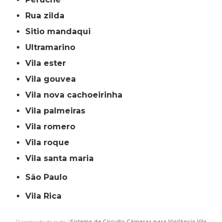
rua zilda
sitio mandaqui
ultramarino
vila ester
vila gouvea
vila nova cachoeirinha
vila palmeiras
vila romero
vila roque
vila santa maria
São Paulo
Vila Rica
O conteúdo do texto "
Sistema de Circuito Câmeras para Vigilância Vila