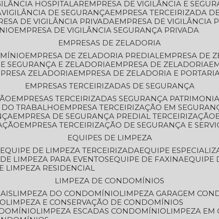
GILÂNCIA HOSPITALAR
EMPRESA DE VIGILÂNCIA E SEGU
A
VIGILÂNCIA DE SEGURANÇA
EMPRESA TERCEIRIZADA DE
RESA DE VIGILÂNCIA PRIVADA
EMPRESA DE VIGILÂNCIA 
ÔNIO
EMPRESA DE VIGILÂNCIA SEGURANÇA PRIVADA
EMPRESAS DE ZELADORIA
OMÍNIO
EMPRESA DE ZELADORIA PREDIAL
EMPRESA DE 
DE SEGURANÇA E ZELADORIA
EMPRESA DE ZELADORIA
E
MPRESA ZELADORIA
EMPRESA DE ZELADORIA E PORTARI
EMPRESAS TERCEIRIZADAS DE SEGURANÇA
ÇÃO
EMPRESAS TERCEIRIZADAS SEGURANÇA PATRIMONI
A DO TRABALHO
EMPRESA TERCEIRIZAÇÃO EM SEGURAN
NÇA
EMPRESA DE SEGURANÇA PREDIAL TERCEIRIZAÇÃO
ZAÇÃO
EMPRESA TERCEIRIZAÇÃO DE SEGURANÇA E SERVI
EQUIPES DE LIMPEZA
A
EQUIPE DE LIMPEZA TERCEIRIZADA
EQUIPE ESPECIALI
E DE LIMPEZA PARA EVENTOS
EQUIPE DE FAXINA
EQUIPE
DE LIMPEZA RESIDENCIAL
LIMPEZA DE CONDOMÍNIOS
AIS
LIMPEZA DO CONDOMÍNIO
LIMPEZA GARAGEM CON
IO
LIMPEZA E CONSERVAÇÃO DE CONDOMÍNIOS
NDOMÍNIO
LIMPEZA ESCADAS CONDOMÍNIO
LIMPEZA EM