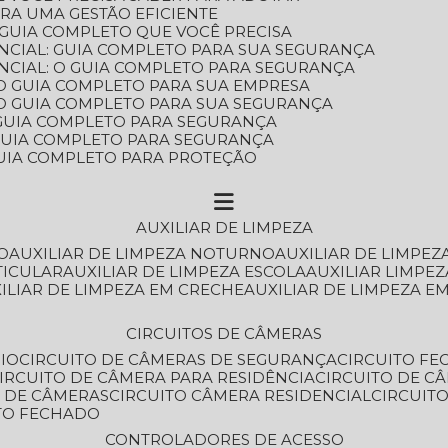
ARA UMA GESTÃO EFICIENTE
 GUIA COMPLETO QUE VOCÊ PRECISA
NCIAL: GUIA COMPLETO PARA SUA SEGURANÇA
NCIAL: O GUIA COMPLETO PARA SEGURANÇA
 O GUIA COMPLETO PARA SUA EMPRESA
: O GUIA COMPLETO PARA SUA SEGURANÇA
: GUIA COMPLETO PARA SEGURANÇA
: GUIA COMPLETO PARA SEGURANÇA
 GUIA COMPLETO PARA PROTEÇÃO
AUXILIAR DE LIMPEZA
O
AUXILIAR DE LIMPEZA NOTURNO
AUXILIAR DE LIMPEZ
TICULAR
AUXILIAR DE LIMPEZA ESCOLA
AUXILIAR LIMPEZ
XILIAR DE LIMPEZA EM CRECHE
AUXILIAR DE LIMPEZA E
CIRCUITOS DE CÂMERAS
IO
CIRCUITO DE CÂMERAS DE SEGURANÇA
CIRCUITO F
CIRCUITO DE CÂMERA PARA RESIDÊNCIA
CIRCUITO DE C
O DE CÂMERAS
CIRCUITO CÂMERA RESIDENCIAL
CIRCUI
ITO FECHADO
CONTROLADORES DE ACESSO