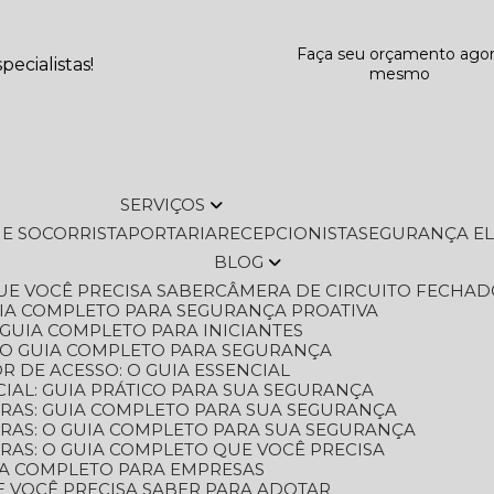
Faça seu orçamento ago
ecialistas!
mesmo
SERVIÇOS
L E SOCORRISTA
PORTARIA
RECEPCIONISTA
SEGURANÇA E
BLOG
QUE VOCÊ PRECISA SABER
CÂMERA DE CIRCUITO FECHAD
GUIA COMPLETO PARA SEGURANÇA PROATIVA
O GUIA COMPLETO PARA INICIANTES
 O GUIA COMPLETO PARA SEGURANÇA
 DE ACESSO: O GUIA ESSENCIAL
IAL: GUIA PRÁTICO PARA SUA SEGURANÇA
ORAS: GUIA COMPLETO PARA SUA SEGURANÇA
ORAS: O GUIA COMPLETO PARA SUA SEGURANÇA
RAS: O GUIA COMPLETO QUE VOCÊ PRECISA
UIA COMPLETO PARA EMPRESAS
E VOCÊ PRECISA SABER PARA ADOTAR