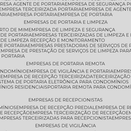
PRESA AGENTE DE PORTARIA
EMPRESA DE SEGURANÇA P
EMPRESA TERCEIRIZADA PORTARIA
EMPRESA DE AGENT
ARIA
EMPRESA PORTARIA
EMPRESA DE PORTARIA
EMPRESAS DE PORTARIA E LIMPEZA
ERTO DE MIM
EMPRESA DE LIMPEZA E SEGURANÇA
 DE PORTARIA
EMPRESAS TERCEIRIZADAS DE LIMPEZA E
S DE LIMPEZA RECEPÇÃO E MONITORAMENTO
DE PORTARIA
EMPRESAS PRESTADORAS DE SERVIÇOS DE 
EMPRESA DE PRESTAÇÃO DE SERVIÇOS DE LIMPEZA PA
E PORTARIA
EMPRESAS DE PORTARIA REMOTA
CONDOMÍNIO
EMPRESA DE VIGILÂNCIA E PORTARIA
EMPRE
A
EMPRESA DE RECEPÇÃO TERCEIRIZADA
TERCEIRIZAÇÃ
ISTEMA DE PORTARIA ELETRÔNICA PARA CONDOMÍNIOS
ÍNIOS RESIDENCIAIS
PORTARIA REMOTA PARA CONDOMÍ
EMPRESAS DE RECEPCIONISTAS
MÍNIOS
EMPRESA DE RECEPÇÃO PREDIAL
EMPRESA DE 
DE RECEPÇÃO
EMPRESA TERCEIRIZAÇÃO DE RECEPÇÃO
EMPRESAS TERCEIRIZADAS PARA RECEPCIONISTA
EMPRE
EMPRESAS DE VIGILÂNCIA