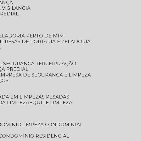
RANÇA
 VIGILÂNCIA
PREDIAL
ZELADORIA PERTO DE MIM
MPRESAS DE PORTARIA E ZELADORIA
A
AL
SEGURANÇA TERCEIRIZAÇÃO
ÇA PREDIAL
EMPRESA DE SEGURANÇA E LIMPEZA
ÇOS
ZADA EM LIMPEZAS PESADAS
 DA LIMPEZA
EQUIPE LIMPEZA
DOMÍNIO
LIMPEZA CONDOMINIAL
 CONDOMÍNIO RESIDENCIAL