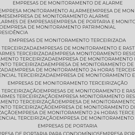
EMPRESAS DE MONITORAMENTO DE ALARME
EMPRESA MONITORAMENTO ALARME
EMPRESA DE MO
RMES
EMPRESA DE MONITORAMENTO ALARME
LARMES DE EMPRESAS
EMPRESA DE PORTARIA E MONI
TO
EMPRESA DE MONITORAMENTO PATRIMONIAL
RESIDÊNCIA
EMPRESAS DE MONITORAMENTO TERCEIRIZADA
 TERCEIRIZADA
EMPRESAS DE MONITORAMENTO E RAS
ARMES TERCEIRIZADA
EMPRESA MONITORAMENTO RESI
AMENTO TERCEIRIZADA
EMPRESA DE MONITORAMENTO 
ENTO TERCEIRIZADA
EMPRESA DE MONITORAMENTO DE
ZADA
EMPRESA DE MONITORAMENTO 24 HORAS TERCEI
ENCIAL TERCEIRIZADA
EMPRESA DE MONITORAMENTO E
EMPRESAS DE MONITORAMENTO TERCEIRIZAÇÃO
 TERCEIRIZAÇÃO
EMPRESAS DE MONITORAMENTO E RA
ARMES TERCEIRIZAÇÃO
EMPRESA MONITORAMENTO RES
AMENTO TERCEIRIZAÇÃO
EMPRESA DE MONITORAMENTO
ENTO TERCEIRIZAÇÃO
EMPRESA DE MONITORAMENTO D
ZAÇÃO
EMPRESA DE MONITORAMENTO 24 HORAS TERCE
ENCIAL TERCEIRIZAÇÃO
EMPRESA DE MONITORAMENTO 
EMPRESAS DE PORTARIA
PRESA DE PORTARIA PARA CONDOMÍNIOS
EMPRESA POR