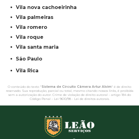
vila nova cachoeirinha
vila palmeiras
vila romero
vila roque
vila santa maria
São Paulo
Vila Rica
O conteúdo do texto "
Sistema de Circuito Câmera Artur Alvim
" é de direito
reservado. Sua reprodução, parcial ou total, mesmo citando nossos links, é proibida
sem a autorização do autor. Crime de violação de direito autoral – artigo 184 do
Código Penal –
Lei 9610/98 - Lei de direitos autorais
.