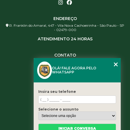
ENDEREÇO
R. Franklin do Amaral, 447 - Vila Nova Cachoeirinha - São Paulo - SP
- 02479-000
ATENDIMENTO 24 HORAS
CONTATO
(11) 3984-0344
OLÁ! FALE AGORA PELO
(11) 3461-5871
WHATSAPP
(11) 3984-0344
contato@leaoservicos.com.br
Insira seu telefone
MENU
Home
Selecione o assunto
Quem somos
Serviços
Blog
INICIAR CONVERSA