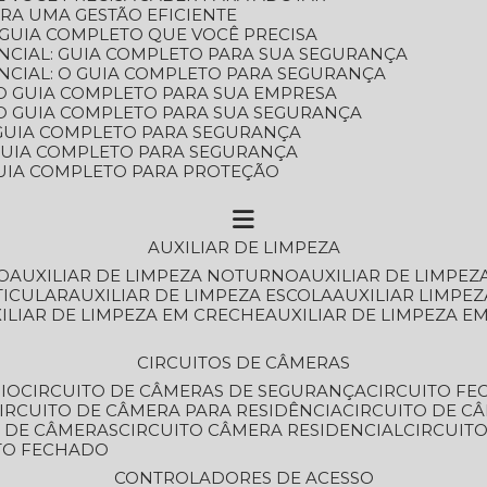
ARA UMA GESTÃO EFICIENTE
 GUIA COMPLETO QUE VOCÊ PRECISA
NCIAL: GUIA COMPLETO PARA SUA SEGURANÇA
NCIAL: O GUIA COMPLETO PARA SEGURANÇA
 O GUIA COMPLETO PARA SUA EMPRESA
: O GUIA COMPLETO PARA SUA SEGURANÇA
: GUIA COMPLETO PARA SEGURANÇA
: GUIA COMPLETO PARA SEGURANÇA
 GUIA COMPLETO PARA PROTEÇÃO
AUXILIAR DE LIMPEZA
O
AUXILIAR DE LIMPEZA NOTURNO
AUXILIAR DE LIMPEZ
TICULAR
AUXILIAR DE LIMPEZA ESCOLA
AUXILIAR LIMPEZ
XILIAR DE LIMPEZA EM CRECHE
AUXILIAR DE LIMPEZA E
CIRCUITOS DE CÂMERAS
IO
CIRCUITO DE CÂMERAS DE SEGURANÇA
CIRCUITO F
CIRCUITO DE CÂMERA PARA RESIDÊNCIA
CIRCUITO DE C
O DE CÂMERAS
CIRCUITO CÂMERA RESIDENCIAL
CIRCUI
ITO FECHADO
CONTROLADORES DE ACESSO