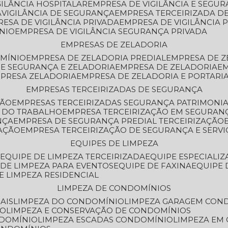
GILÂNCIA HOSPITALAR
EMPRESA DE VIGILÂNCIA E SEGU
A
VIGILÂNCIA DE SEGURANÇA
EMPRESA TERCEIRIZADA DE
RESA DE VIGILÂNCIA PRIVADA
EMPRESA DE VIGILÂNCIA 
ÔNIO
EMPRESA DE VIGILÂNCIA SEGURANÇA PRIVADA
EMPRESAS DE ZELADORIA
OMÍNIO
EMPRESA DE ZELADORIA PREDIAL
EMPRESA DE 
DE SEGURANÇA E ZELADORIA
EMPRESA DE ZELADORIA
E
MPRESA ZELADORIA
EMPRESA DE ZELADORIA E PORTARI
EMPRESAS TERCEIRIZADAS DE SEGURANÇA
ÇÃO
EMPRESAS TERCEIRIZADAS SEGURANÇA PATRIMONI
A DO TRABALHO
EMPRESA TERCEIRIZAÇÃO EM SEGURAN
NÇA
EMPRESA DE SEGURANÇA PREDIAL TERCEIRIZAÇÃO
ZAÇÃO
EMPRESA TERCEIRIZAÇÃO DE SEGURANÇA E SERVI
EQUIPES DE LIMPEZA
A
EQUIPE DE LIMPEZA TERCEIRIZADA
EQUIPE ESPECIALI
E DE LIMPEZA PARA EVENTOS
EQUIPE DE FAXINA
EQUIPE
DE LIMPEZA RESIDENCIAL
LIMPEZA DE CONDOMÍNIOS
AIS
LIMPEZA DO CONDOMÍNIO
LIMPEZA GARAGEM CON
IO
LIMPEZA E CONSERVAÇÃO DE CONDOMÍNIOS
NDOMÍNIO
LIMPEZA ESCADAS CONDOMÍNIO
LIMPEZA EM