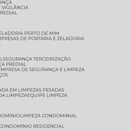
RANÇA
 VIGILÂNCIA
PREDIAL
ZELADORIA PERTO DE MIM
MPRESAS DE PORTARIA E ZELADORIA
A
AL
SEGURANÇA TERCEIRIZAÇÃO
ÇA PREDIAL
EMPRESA DE SEGURANÇA E LIMPEZA
ÇOS
ZADA EM LIMPEZAS PESADAS
 DA LIMPEZA
EQUIPE LIMPEZA
DOMÍNIO
LIMPEZA CONDOMINIAL
 CONDOMÍNIO RESIDENCIAL