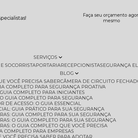
Faça seu orçamento ago
ecialistas!
mesmo
SERVIÇOS
L E SOCORRISTA
PORTARIA
RECEPCIONISTA
SEGURANÇA E
BLOG
QUE VOCÊ PRECISA SABER
CÂMERA DE CIRCUITO FECHAD
GUIA COMPLETO PARA SEGURANÇA PROATIVA
O GUIA COMPLETO PARA INICIANTES
 O GUIA COMPLETO PARA SEGURANÇA
 DE ACESSO: O GUIA ESSENCIAL
IAL: GUIA PRÁTICO PARA SUA SEGURANÇA
ORAS: GUIA COMPLETO PARA SUA SEGURANÇA
ORAS: O GUIA COMPLETO PARA SUA SEGURANÇA
RAS: O GUIA COMPLETO QUE VOCÊ PRECISA
UIA COMPLETO PARA EMPRESAS
E VOCÊ PRECISA SABER PARA ADOTAR