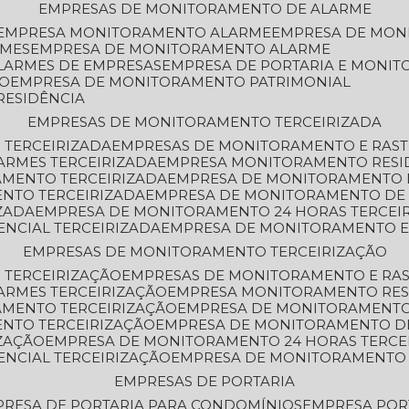
EMPRESAS DE MONITORAMENTO DE ALARME
EMPRESA MONITORAMENTO ALARME
EMPRESA DE MO
RMES
EMPRESA DE MONITORAMENTO ALARME
LARMES DE EMPRESAS
EMPRESA DE PORTARIA E MONI
TO
EMPRESA DE MONITORAMENTO PATRIMONIAL
RESIDÊNCIA
EMPRESAS DE MONITORAMENTO TERCEIRIZADA
 TERCEIRIZADA
EMPRESAS DE MONITORAMENTO E RAS
ARMES TERCEIRIZADA
EMPRESA MONITORAMENTO RESI
AMENTO TERCEIRIZADA
EMPRESA DE MONITORAMENTO 
ENTO TERCEIRIZADA
EMPRESA DE MONITORAMENTO DE
ZADA
EMPRESA DE MONITORAMENTO 24 HORAS TERCEI
ENCIAL TERCEIRIZADA
EMPRESA DE MONITORAMENTO E
EMPRESAS DE MONITORAMENTO TERCEIRIZAÇÃO
 TERCEIRIZAÇÃO
EMPRESAS DE MONITORAMENTO E RA
ARMES TERCEIRIZAÇÃO
EMPRESA MONITORAMENTO RES
AMENTO TERCEIRIZAÇÃO
EMPRESA DE MONITORAMENTO
ENTO TERCEIRIZAÇÃO
EMPRESA DE MONITORAMENTO D
ZAÇÃO
EMPRESA DE MONITORAMENTO 24 HORAS TERCE
ENCIAL TERCEIRIZAÇÃO
EMPRESA DE MONITORAMENTO 
EMPRESAS DE PORTARIA
PRESA DE PORTARIA PARA CONDOMÍNIOS
EMPRESA POR