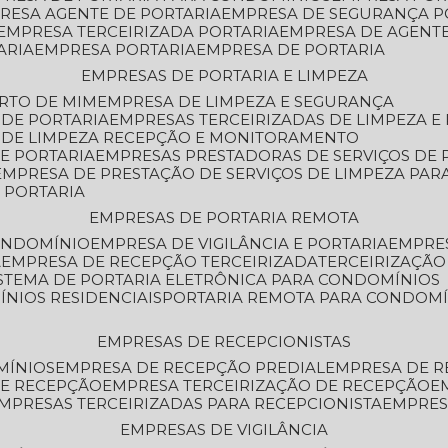
PRESA AGENTE DE PORTARIA
EMPRESA DE SEGURANÇA P
EMPRESA TERCEIRIZADA PORTARIA
EMPRESA DE AGENT
ARIA
EMPRESA PORTARIA
EMPRESA DE PORTARIA
EMPRESAS DE PORTARIA E LIMPEZA
ERTO DE MIM
EMPRESA DE LIMPEZA E SEGURANÇA
 DE PORTARIA
EMPRESAS TERCEIRIZADAS DE LIMPEZA E
S DE LIMPEZA RECEPÇÃO E MONITORAMENTO
DE PORTARIA
EMPRESAS PRESTADORAS DE SERVIÇOS DE 
EMPRESA DE PRESTAÇÃO DE SERVIÇOS DE LIMPEZA PA
E PORTARIA
EMPRESAS DE PORTARIA REMOTA
CONDOMÍNIO
EMPRESA DE VIGILÂNCIA E PORTARIA
EMPRE
A
EMPRESA DE RECEPÇÃO TERCEIRIZADA
TERCEIRIZAÇÃ
ISTEMA DE PORTARIA ELETRÔNICA PARA CONDOMÍNIOS
ÍNIOS RESIDENCIAIS
PORTARIA REMOTA PARA CONDOMÍ
EMPRESAS DE RECEPCIONISTAS
MÍNIOS
EMPRESA DE RECEPÇÃO PREDIAL
EMPRESA DE 
DE RECEPÇÃO
EMPRESA TERCEIRIZAÇÃO DE RECEPÇÃO
EMPRESAS TERCEIRIZADAS PARA RECEPCIONISTA
EMPRE
EMPRESAS DE VIGILÂNCIA