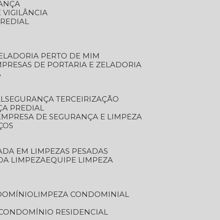
RANÇA
 VIGILÂNCIA
PREDIAL
ZELADORIA PERTO DE MIM
MPRESAS DE PORTARIA E ZELADORIA
A
AL
SEGURANÇA TERCEIRIZAÇÃO
ÇA PREDIAL
EMPRESA DE SEGURANÇA E LIMPEZA
ÇOS
ZADA EM LIMPEZAS PESADAS
 DA LIMPEZA
EQUIPE LIMPEZA
DOMÍNIO
LIMPEZA CONDOMINIAL
 CONDOMÍNIO RESIDENCIAL