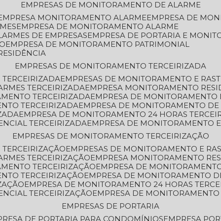
EMPRESAS DE MONITORAMENTO DE ALARME
EMPRESA MONITORAMENTO ALARME
EMPRESA DE MO
RMES
EMPRESA DE MONITORAMENTO ALARME
LARMES DE EMPRESAS
EMPRESA DE PORTARIA E MONI
TO
EMPRESA DE MONITORAMENTO PATRIMONIAL
RESIDÊNCIA
EMPRESAS DE MONITORAMENTO TERCEIRIZADA
 TERCEIRIZADA
EMPRESAS DE MONITORAMENTO E RAS
ARMES TERCEIRIZADA
EMPRESA MONITORAMENTO RESI
AMENTO TERCEIRIZADA
EMPRESA DE MONITORAMENTO 
ENTO TERCEIRIZADA
EMPRESA DE MONITORAMENTO DE
ZADA
EMPRESA DE MONITORAMENTO 24 HORAS TERCEI
ENCIAL TERCEIRIZADA
EMPRESA DE MONITORAMENTO E
EMPRESAS DE MONITORAMENTO TERCEIRIZAÇÃO
 TERCEIRIZAÇÃO
EMPRESAS DE MONITORAMENTO E RA
ARMES TERCEIRIZAÇÃO
EMPRESA MONITORAMENTO RES
AMENTO TERCEIRIZAÇÃO
EMPRESA DE MONITORAMENTO
ENTO TERCEIRIZAÇÃO
EMPRESA DE MONITORAMENTO D
ZAÇÃO
EMPRESA DE MONITORAMENTO 24 HORAS TERCE
ENCIAL TERCEIRIZAÇÃO
EMPRESA DE MONITORAMENTO 
EMPRESAS DE PORTARIA
PRESA DE PORTARIA PARA CONDOMÍNIOS
EMPRESA POR