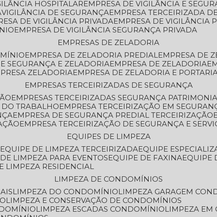
GILÂNCIA HOSPITALAR
EMPRESA DE VIGILÂNCIA E SEGU
A
VIGILÂNCIA DE SEGURANÇA
EMPRESA TERCEIRIZADA DE
RESA DE VIGILÂNCIA PRIVADA
EMPRESA DE VIGILÂNCIA 
ÔNIO
EMPRESA DE VIGILÂNCIA SEGURANÇA PRIVADA
EMPRESAS DE ZELADORIA
OMÍNIO
EMPRESA DE ZELADORIA PREDIAL
EMPRESA DE 
DE SEGURANÇA E ZELADORIA
EMPRESA DE ZELADORIA
E
MPRESA ZELADORIA
EMPRESA DE ZELADORIA E PORTARI
EMPRESAS TERCEIRIZADAS DE SEGURANÇA
ÇÃO
EMPRESAS TERCEIRIZADAS SEGURANÇA PATRIMONI
A DO TRABALHO
EMPRESA TERCEIRIZAÇÃO EM SEGURAN
NÇA
EMPRESA DE SEGURANÇA PREDIAL TERCEIRIZAÇÃO
ZAÇÃO
EMPRESA TERCEIRIZAÇÃO DE SEGURANÇA E SERVI
EQUIPES DE LIMPEZA
A
EQUIPE DE LIMPEZA TERCEIRIZADA
EQUIPE ESPECIALI
E DE LIMPEZA PARA EVENTOS
EQUIPE DE FAXINA
EQUIPE
DE LIMPEZA RESIDENCIAL
LIMPEZA DE CONDOMÍNIOS
AIS
LIMPEZA DO CONDOMÍNIO
LIMPEZA GARAGEM CON
IO
LIMPEZA E CONSERVAÇÃO DE CONDOMÍNIOS
NDOMÍNIO
LIMPEZA ESCADAS CONDOMÍNIO
LIMPEZA EM