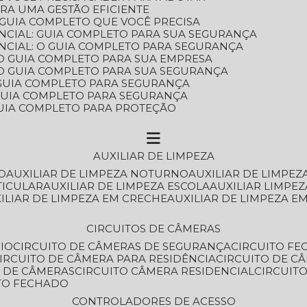
ARA UMA GESTÃO EFICIENTE
 GUIA COMPLETO QUE VOCÊ PRECISA
NCIAL: GUIA COMPLETO PARA SUA SEGURANÇA
NCIAL: O GUIA COMPLETO PARA SEGURANÇA
 O GUIA COMPLETO PARA SUA EMPRESA
: O GUIA COMPLETO PARA SUA SEGURANÇA
: GUIA COMPLETO PARA SEGURANÇA
: GUIA COMPLETO PARA SEGURANÇA
 GUIA COMPLETO PARA PROTEÇÃO
AUXILIAR DE LIMPEZA
O
AUXILIAR DE LIMPEZA NOTURNO
AUXILIAR DE LIMPEZ
TICULAR
AUXILIAR DE LIMPEZA ESCOLA
AUXILIAR LIMPEZ
XILIAR DE LIMPEZA EM CRECHE
AUXILIAR DE LIMPEZA E
CIRCUITOS DE CÂMERAS
IO
CIRCUITO DE CÂMERAS DE SEGURANÇA
CIRCUITO F
CIRCUITO DE CÂMERA PARA RESIDÊNCIA
CIRCUITO DE C
O DE CÂMERAS
CIRCUITO CÂMERA RESIDENCIAL
CIRCUI
ITO FECHADO
CONTROLADORES DE ACESSO