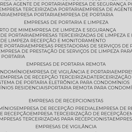
PRESA AGENTE DE PORTARIA
EMPRESA DE SEGURANÇA P
EMPRESA TERCEIRIZADA PORTARIA
EMPRESA DE AGENT
ARIA
EMPRESA PORTARIA
EMPRESA DE PORTARIA
EMPRESAS DE PORTARIA E LIMPEZA
ERTO DE MIM
EMPRESA DE LIMPEZA E SEGURANÇA
 DE PORTARIA
EMPRESAS TERCEIRIZADAS DE LIMPEZA E
S DE LIMPEZA RECEPÇÃO E MONITORAMENTO
DE PORTARIA
EMPRESAS PRESTADORAS DE SERVIÇOS DE 
EMPRESA DE PRESTAÇÃO DE SERVIÇOS DE LIMPEZA PA
E PORTARIA
EMPRESAS DE PORTARIA REMOTA
CONDOMÍNIO
EMPRESA DE VIGILÂNCIA E PORTARIA
EMPRE
A
EMPRESA DE RECEPÇÃO TERCEIRIZADA
TERCEIRIZAÇÃ
ISTEMA DE PORTARIA ELETRÔNICA PARA CONDOMÍNIOS
ÍNIOS RESIDENCIAIS
PORTARIA REMOTA PARA CONDOMÍ
EMPRESAS DE RECEPCIONISTAS
MÍNIOS
EMPRESA DE RECEPÇÃO PREDIAL
EMPRESA DE 
DE RECEPÇÃO
EMPRESA TERCEIRIZAÇÃO DE RECEPÇÃO
EMPRESAS TERCEIRIZADAS PARA RECEPCIONISTA
EMPRE
EMPRESAS DE VIGILÂNCIA