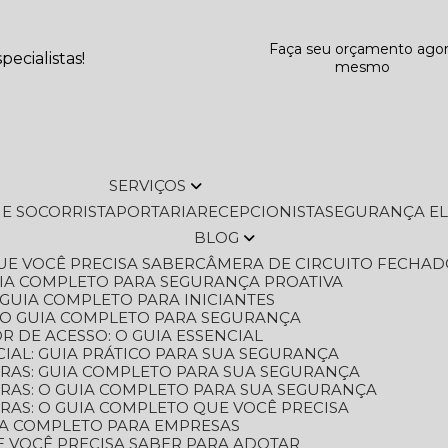
Faça seu orçamento ago
ecialistas!
mesmo
SERVIÇOS
L E SOCORRISTA
PORTARIA
RECEPCIONISTA
SEGURANÇA E
BLOG
QUE VOCÊ PRECISA SABER
CÂMERA DE CIRCUITO FECHAD
GUIA COMPLETO PARA SEGURANÇA PROATIVA
O GUIA COMPLETO PARA INICIANTES
 O GUIA COMPLETO PARA SEGURANÇA
 DE ACESSO: O GUIA ESSENCIAL
IAL: GUIA PRÁTICO PARA SUA SEGURANÇA
ORAS: GUIA COMPLETO PARA SUA SEGURANÇA
ORAS: O GUIA COMPLETO PARA SUA SEGURANÇA
RAS: O GUIA COMPLETO QUE VOCÊ PRECISA
UIA COMPLETO PARA EMPRESAS
E VOCÊ PRECISA SABER PARA ADOTAR