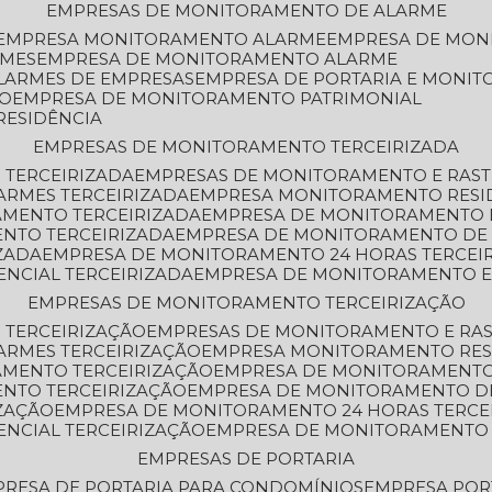
EMPRESAS DE MONITORAMENTO DE ALARME
EMPRESA MONITORAMENTO ALARME
EMPRESA DE MO
RMES
EMPRESA DE MONITORAMENTO ALARME
LARMES DE EMPRESAS
EMPRESA DE PORTARIA E MONI
TO
EMPRESA DE MONITORAMENTO PATRIMONIAL
RESIDÊNCIA
EMPRESAS DE MONITORAMENTO TERCEIRIZADA
 TERCEIRIZADA
EMPRESAS DE MONITORAMENTO E RAS
ARMES TERCEIRIZADA
EMPRESA MONITORAMENTO RESI
AMENTO TERCEIRIZADA
EMPRESA DE MONITORAMENTO 
ENTO TERCEIRIZADA
EMPRESA DE MONITORAMENTO DE
ZADA
EMPRESA DE MONITORAMENTO 24 HORAS TERCEI
ENCIAL TERCEIRIZADA
EMPRESA DE MONITORAMENTO E
EMPRESAS DE MONITORAMENTO TERCEIRIZAÇÃO
 TERCEIRIZAÇÃO
EMPRESAS DE MONITORAMENTO E RA
ARMES TERCEIRIZAÇÃO
EMPRESA MONITORAMENTO RES
AMENTO TERCEIRIZAÇÃO
EMPRESA DE MONITORAMENTO
ENTO TERCEIRIZAÇÃO
EMPRESA DE MONITORAMENTO D
ZAÇÃO
EMPRESA DE MONITORAMENTO 24 HORAS TERCE
ENCIAL TERCEIRIZAÇÃO
EMPRESA DE MONITORAMENTO 
EMPRESAS DE PORTARIA
PRESA DE PORTARIA PARA CONDOMÍNIOS
EMPRESA POR