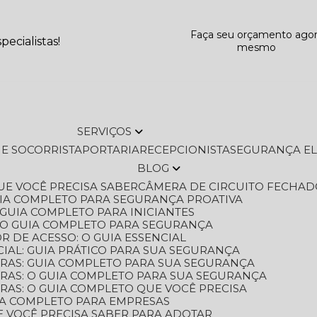
Faça seu orçamento ago
ecialistas!
mesmo
SERVIÇOS
L E SOCORRISTA
PORTARIA
RECEPCIONISTA
SEGURANÇA E
BLOG
QUE VOCÊ PRECISA SABER
CÂMERA DE CIRCUITO FECHAD
GUIA COMPLETO PARA SEGURANÇA PROATIVA
O GUIA COMPLETO PARA INICIANTES
 O GUIA COMPLETO PARA SEGURANÇA
 DE ACESSO: O GUIA ESSENCIAL
IAL: GUIA PRÁTICO PARA SUA SEGURANÇA
ORAS: GUIA COMPLETO PARA SUA SEGURANÇA
ORAS: O GUIA COMPLETO PARA SUA SEGURANÇA
RAS: O GUIA COMPLETO QUE VOCÊ PRECISA
UIA COMPLETO PARA EMPRESAS
E VOCÊ PRECISA SABER PARA ADOTAR