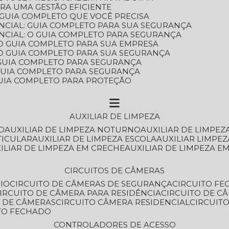
ARA UMA GESTÃO EFICIENTE
 GUIA COMPLETO QUE VOCÊ PRECISA
NCIAL: GUIA COMPLETO PARA SUA SEGURANÇA
NCIAL: O GUIA COMPLETO PARA SEGURANÇA
 O GUIA COMPLETO PARA SUA EMPRESA
: O GUIA COMPLETO PARA SUA SEGURANÇA
: GUIA COMPLETO PARA SEGURANÇA
: GUIA COMPLETO PARA SEGURANÇA
 GUIA COMPLETO PARA PROTEÇÃO
AUXILIAR DE LIMPEZA
O
AUXILIAR DE LIMPEZA NOTURNO
AUXILIAR DE LIMPEZ
TICULAR
AUXILIAR DE LIMPEZA ESCOLA
AUXILIAR LIMPEZ
XILIAR DE LIMPEZA EM CRECHE
AUXILIAR DE LIMPEZA E
CIRCUITOS DE CÂMERAS
IO
CIRCUITO DE CÂMERAS DE SEGURANÇA
CIRCUITO F
CIRCUITO DE CÂMERA PARA RESIDÊNCIA
CIRCUITO DE C
O DE CÂMERAS
CIRCUITO CÂMERA RESIDENCIAL
CIRCUI
ITO FECHADO
CONTROLADORES DE ACESSO