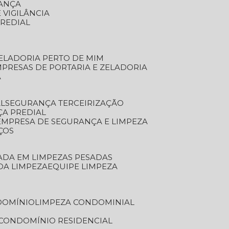
RANÇA
 VIGILÂNCIA
PREDIAL
ZELADORIA PERTO DE MIM
MPRESAS DE PORTARIA E ZELADORIA
A
AL
SEGURANÇA TERCEIRIZAÇÃO
ÇA PREDIAL
EMPRESA DE SEGURANÇA E LIMPEZA
ÇOS
ZADA EM LIMPEZAS PESADAS
 DA LIMPEZA
EQUIPE LIMPEZA
DOMÍNIO
LIMPEZA CONDOMINIAL
 CONDOMÍNIO RESIDENCIAL