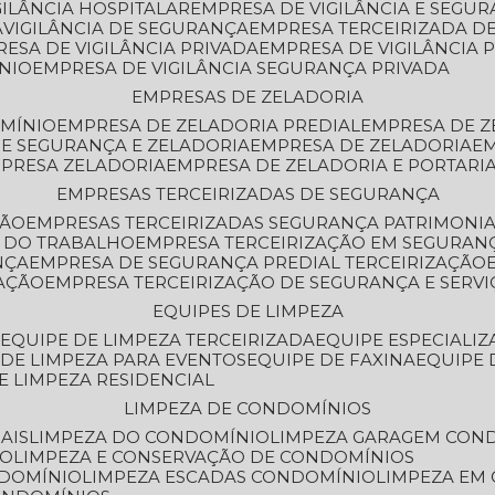
GILÂNCIA HOSPITALAR
EMPRESA DE VIGILÂNCIA E SEGU
A
VIGILÂNCIA DE SEGURANÇA
EMPRESA TERCEIRIZADA DE
RESA DE VIGILÂNCIA PRIVADA
EMPRESA DE VIGILÂNCIA 
ÔNIO
EMPRESA DE VIGILÂNCIA SEGURANÇA PRIVADA
EMPRESAS DE ZELADORIA
OMÍNIO
EMPRESA DE ZELADORIA PREDIAL
EMPRESA DE 
DE SEGURANÇA E ZELADORIA
EMPRESA DE ZELADORIA
E
MPRESA ZELADORIA
EMPRESA DE ZELADORIA E PORTARI
EMPRESAS TERCEIRIZADAS DE SEGURANÇA
ÇÃO
EMPRESAS TERCEIRIZADAS SEGURANÇA PATRIMONI
A DO TRABALHO
EMPRESA TERCEIRIZAÇÃO EM SEGURAN
NÇA
EMPRESA DE SEGURANÇA PREDIAL TERCEIRIZAÇÃO
ZAÇÃO
EMPRESA TERCEIRIZAÇÃO DE SEGURANÇA E SERVI
EQUIPES DE LIMPEZA
A
EQUIPE DE LIMPEZA TERCEIRIZADA
EQUIPE ESPECIALI
E DE LIMPEZA PARA EVENTOS
EQUIPE DE FAXINA
EQUIPE
DE LIMPEZA RESIDENCIAL
LIMPEZA DE CONDOMÍNIOS
AIS
LIMPEZA DO CONDOMÍNIO
LIMPEZA GARAGEM CON
IO
LIMPEZA E CONSERVAÇÃO DE CONDOMÍNIOS
NDOMÍNIO
LIMPEZA ESCADAS CONDOMÍNIO
LIMPEZA EM