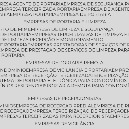
PRESA AGENTE DE PORTARIA
EMPRESA DE SEGURANÇA P
EMPRESA TERCEIRIZADA PORTARIA
EMPRESA DE AGENT
ARIA
EMPRESA PORTARIA
EMPRESA DE PORTARIA
EMPRESAS DE PORTARIA E LIMPEZA
ERTO DE MIM
EMPRESA DE LIMPEZA E SEGURANÇA
 DE PORTARIA
EMPRESAS TERCEIRIZADAS DE LIMPEZA E
S DE LIMPEZA RECEPÇÃO E MONITORAMENTO
DE PORTARIA
EMPRESAS PRESTADORAS DE SERVIÇOS DE 
EMPRESA DE PRESTAÇÃO DE SERVIÇOS DE LIMPEZA PA
E PORTARIA
EMPRESAS DE PORTARIA REMOTA
CONDOMÍNIO
EMPRESA DE VIGILÂNCIA E PORTARIA
EMPRE
A
EMPRESA DE RECEPÇÃO TERCEIRIZADA
TERCEIRIZAÇÃ
ISTEMA DE PORTARIA ELETRÔNICA PARA CONDOMÍNIOS
ÍNIOS RESIDENCIAIS
PORTARIA REMOTA PARA CONDOMÍ
EMPRESAS DE RECEPCIONISTAS
MÍNIOS
EMPRESA DE RECEPÇÃO PREDIAL
EMPRESA DE 
DE RECEPÇÃO
EMPRESA TERCEIRIZAÇÃO DE RECEPÇÃO
EMPRESAS TERCEIRIZADAS PARA RECEPCIONISTA
EMPRE
EMPRESAS DE VIGILÂNCIA