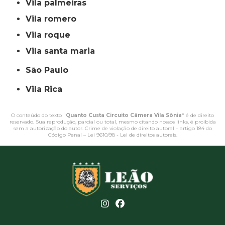
vila palmeiras
vila romero
vila roque
vila santa maria
São Paulo
Vila Rica
O conteúdo do texto "
Quanto Custa Circuito Câmera Vila Sônia
" é de direito
reservado. Sua reprodução, parcial ou total, mesmo citando nossos links, é proibida
sem a autorização do autor. Crime de violação de direito autoral – artigo 184 do
Código Penal –
Lei 9610/98 - Lei de direitos autorais
.