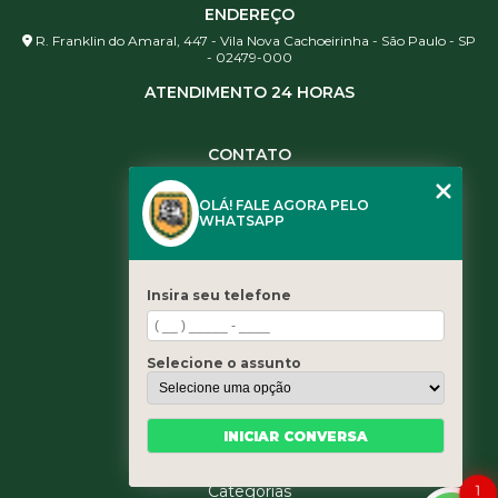
ENDEREÇO
R. Franklin do Amaral, 447 - Vila Nova Cachoeirinha - São Paulo - SP
- 02479-000
ATENDIMENTO 24 HORAS
CONTATO
(11) 3984-0344
OLÁ! FALE AGORA PELO
(11) 3461-5871
WHATSAPP
(11) 3984-0344
contato@leaoservicos.com.br
Insira seu telefone
MENU
Home
Selecione o assunto
Quem somos
Serviços
Blog
INICIAR CONVERSA
Contato
Categorias
1