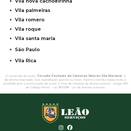
vila nova cachoeirinha
vila palmeiras
vila romero
vila roque
vila santa maria
São Paulo
Vila Rica
O conteúdo do texto "
Circuito Fechado de Câmeras Valores Vila Mariana
" é
de direito reservado. Sua reprodução, parcial ou total, mesmo citando nossos links, é
proibida sem a autorização do autor. Crime de violação de direito autoral – artigo 184
do Código Penal –
Lei 9610/98 - Lei de direitos autorais
.