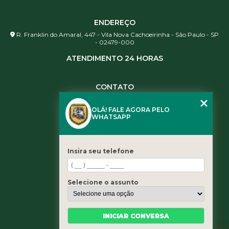
ENDEREÇO
R. Franklin do Amaral, 447 - Vila Nova Cachoeirinha - São Paulo - SP
- 02479-000
ATENDIMENTO 24 HORAS
CONTATO
(11) 3984-0344
OLÁ! FALE AGORA PELO
(11) 3461-5871
WHATSAPP
(11) 3984-0344
contato@leaoservicos.com.br
Insira seu telefone
MENU
Home
Selecione o assunto
Quem somos
Serviços
Blog
INICIAR CONVERSA
Contato