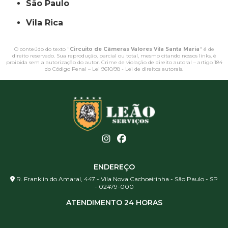
São Paulo
Vila Rica
O conteúdo do texto "
Circuito de Câmeras Valores Vila Santa Maria
" é de
direito reservado. Sua reprodução, parcial ou total, mesmo citando nossos links, é
proibida sem a autorização do autor. Crime de violação de direito autoral – artigo 184
do Código Penal –
Lei 9610/98 - Lei de direitos autorais
.
ENDEREÇO
R. Franklin do Amaral, 447 - Vila Nova Cachoeirinha - São Paulo - SP
- 02479-000
ATENDIMENTO 24 HORAS