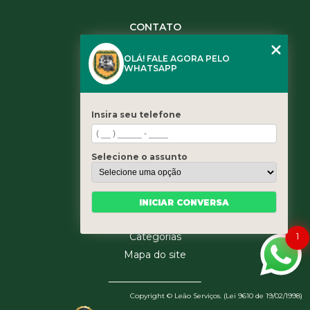
CONTATO
(11) 3984-0344
OLÁ! FALE AGORA PELO
(11) 3461-5871
WHATSAPP
(11) 3984-0344
contato@leaoservicos.com.br
Insira seu telefone
MENU
Home
Selecione o assunto
Quem somos
Serviços
Blog
INICIAR CONVERSA
Contato
1
Categorias
Mapa do site
Copyright © Leão Serviços. (Lei 9610 de 19/02/1998)