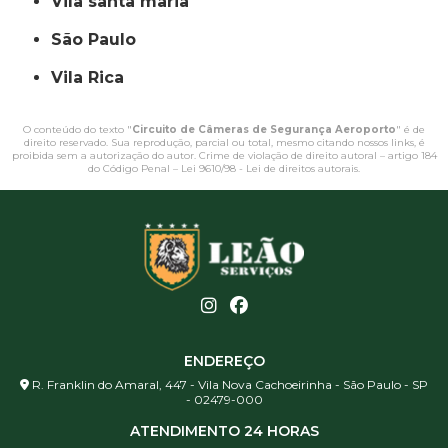
vila santa maria
São Paulo
Vila Rica
O conteúdo do texto "
Circuito de Câmeras de Segurança Aeroporto
" é de
direito reservado. Sua reprodução, parcial ou total, mesmo citando nossos links, é
proibida sem a autorização do autor. Crime de violação de direito autoral – artigo 184
do Código Penal –
Lei 9610/98 - Lei de direitos autorais
.
ENDEREÇO
R. Franklin do Amaral, 447 - Vila Nova Cachoeirinha - São Paulo - SP
- 02479-000
ATENDIMENTO 24 HORAS