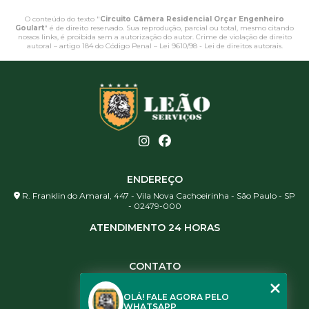
O conteúdo do texto "
Circuito Câmera Residencial Orçar Engenheiro
Goulart
" é de direito reservado. Sua reprodução, parcial ou total, mesmo citando
nossos links, é proibida sem a autorização do autor. Crime de violação de direito
autoral – artigo 184 do Código Penal –
Lei 9610/98 - Lei de direitos autorais
.
ENDEREÇO
R. Franklin do Amaral, 447 - Vila Nova Cachoeirinha - São Paulo - SP
- 02479-000
ATENDIMENTO 24 HORAS
CONTATO
(11) 3984-0344
OLÁ! FALE AGORA PELO
(11) 3461-5871
WHATSAPP