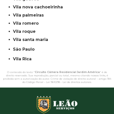
vila nova cachoeirinha
vila palmeiras
vila romero
vila roque
vila santa maria
São Paulo
Vila Rica
O conteúdo do texto "
Circuito Câmera Residencial Jardim América
" é de
direito reservado. Sua reprodução, parcial ou total, mesmo citando nossos links, é
proibida sem a autorização do autor. Crime de violação de direito autoral – artigo 184
do Código Penal –
Lei 9610/98 - Lei de direitos autorais
.