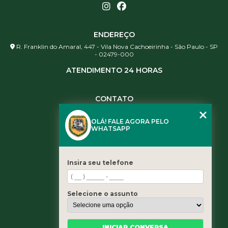
ENDEREÇO
R. Franklin do Amaral, 447 - Vila Nova Cachoeirinha - São Paulo - SP
- 02479-000
ATENDIMENTO 24 HORAS
CONTATO
(11) 3984-0344
OLÁ! FALE AGORA PELO
(11) 3461-5871
WHATSAPP
(11) 3984-0344
contato@leaoservicos.com.br
Insira seu telefone
MENU
Home
Selecione o assunto
Quem somos
Serviços
Blog
INICIAR CONVERSA