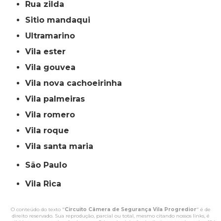
rua zilda
sitio mandaqui
ultramarino
vila ester
vila gouvea
vila nova cachoeirinha
vila palmeiras
vila romero
vila roque
vila santa maria
São Paulo
Vila Rica
O conteúdo do texto "
Circuito Câmera de Segurança Vila Progredior
" é de
direito reservado. Sua reprodução, parcial ou total, mesmo citando nossos links, é