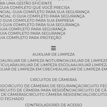
ARA UMA GESTÃO EFICIENTE
 GUIA COMPLETO QUE VOCÊ PRECISA
NCIAL: GUIA COMPLETO PARA SUA SEGURANÇA
NCIAL: O GUIA COMPLETO PARA SEGURANÇA
 O GUIA COMPLETO PARA SUA EMPRESA
: O GUIA COMPLETO PARA SUA SEGURANÇA
: GUIA COMPLETO PARA SEGURANÇA
: GUIA COMPLETO PARA SEGURANÇA
 GUIA COMPLETO PARA PROTEÇÃO
AUXILIAR DE LIMPEZA
O
AUXILIAR DE LIMPEZA NOTURNO
AUXILIAR DE LIMPEZ
TICULAR
AUXILIAR DE LIMPEZA ESCOLA
AUXILIAR LIMPEZ
XILIAR DE LIMPEZA EM CRECHE
AUXILIAR DE LIMPEZA E
CIRCUITOS DE CÂMERAS
IO
CIRCUITO DE CÂMERAS DE SEGURANÇA
CIRCUITO F
CIRCUITO DE CÂMERA PARA RESIDÊNCIA
CIRCUITO DE C
O DE CÂMERAS
CIRCUITO CÂMERA RESIDENCIAL
CIRCUI
ITO FECHADO
CONTROLADORES DE ACESSO