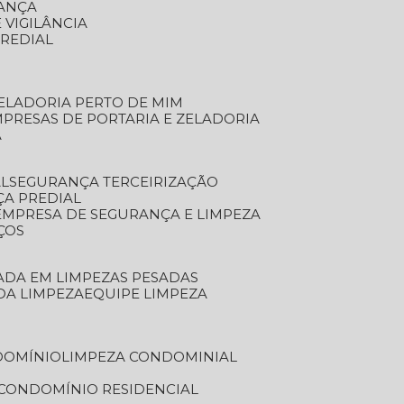
RANÇA
 VIGILÂNCIA
PREDIAL
ZELADORIA PERTO DE MIM
MPRESAS DE PORTARIA E ZELADORIA
A
AL
SEGURANÇA TERCEIRIZAÇÃO
ÇA PREDIAL
EMPRESA DE SEGURANÇA E LIMPEZA
ÇOS
ZADA EM LIMPEZAS PESADAS
 DA LIMPEZA
EQUIPE LIMPEZA
DOMÍNIO
LIMPEZA CONDOMINIAL
 CONDOMÍNIO RESIDENCIAL