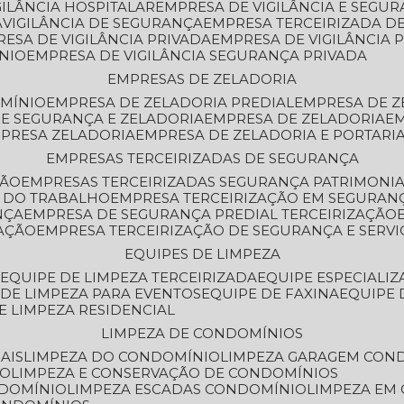
GILÂNCIA HOSPITALAR
EMPRESA DE VIGILÂNCIA E SEGU
A
VIGILÂNCIA DE SEGURANÇA
EMPRESA TERCEIRIZADA DE
RESA DE VIGILÂNCIA PRIVADA
EMPRESA DE VIGILÂNCIA 
ÔNIO
EMPRESA DE VIGILÂNCIA SEGURANÇA PRIVADA
EMPRESAS DE ZELADORIA
OMÍNIO
EMPRESA DE ZELADORIA PREDIAL
EMPRESA DE 
DE SEGURANÇA E ZELADORIA
EMPRESA DE ZELADORIA
E
MPRESA ZELADORIA
EMPRESA DE ZELADORIA E PORTARI
EMPRESAS TERCEIRIZADAS DE SEGURANÇA
ÇÃO
EMPRESAS TERCEIRIZADAS SEGURANÇA PATRIMONI
A DO TRABALHO
EMPRESA TERCEIRIZAÇÃO EM SEGURAN
NÇA
EMPRESA DE SEGURANÇA PREDIAL TERCEIRIZAÇÃO
ZAÇÃO
EMPRESA TERCEIRIZAÇÃO DE SEGURANÇA E SERVI
EQUIPES DE LIMPEZA
A
EQUIPE DE LIMPEZA TERCEIRIZADA
EQUIPE ESPECIALI
E DE LIMPEZA PARA EVENTOS
EQUIPE DE FAXINA
EQUIPE
DE LIMPEZA RESIDENCIAL
LIMPEZA DE CONDOMÍNIOS
AIS
LIMPEZA DO CONDOMÍNIO
LIMPEZA GARAGEM CON
IO
LIMPEZA E CONSERVAÇÃO DE CONDOMÍNIOS
NDOMÍNIO
LIMPEZA ESCADAS CONDOMÍNIO
LIMPEZA EM