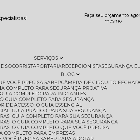
Faça seu orçamento ago
ecialistas!
mesmo
SERVIÇOS
L E SOCORRISTA
PORTARIA
RECEPCIONISTA
SEGURANÇA E
BLOG
QUE VOCÊ PRECISA SABER
CÂMERA DE CIRCUITO FECHAD
GUIA COMPLETO PARA SEGURANÇA PROATIVA
O GUIA COMPLETO PARA INICIANTES
 O GUIA COMPLETO PARA SEGURANÇA
 DE ACESSO: O GUIA ESSENCIAL
IAL: GUIA PRÁTICO PARA SUA SEGURANÇA
ORAS: GUIA COMPLETO PARA SUA SEGURANÇA
ORAS: O GUIA COMPLETO PARA SUA SEGURANÇA
RAS: O GUIA COMPLETO QUE VOCÊ PRECISA
UIA COMPLETO PARA EMPRESAS
E VOCÊ PRECISA SABER PARA ADOTAR