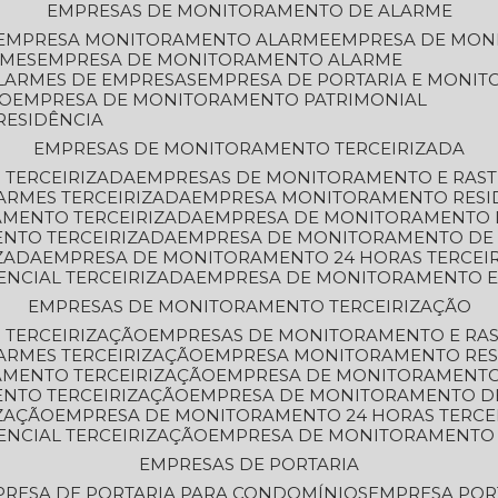
EMPRESAS DE MONITORAMENTO DE ALARME
EMPRESA MONITORAMENTO ALARME
EMPRESA DE MO
RMES
EMPRESA DE MONITORAMENTO ALARME
LARMES DE EMPRESAS
EMPRESA DE PORTARIA E MONI
TO
EMPRESA DE MONITORAMENTO PATRIMONIAL
RESIDÊNCIA
EMPRESAS DE MONITORAMENTO TERCEIRIZADA
 TERCEIRIZADA
EMPRESAS DE MONITORAMENTO E RAS
ARMES TERCEIRIZADA
EMPRESA MONITORAMENTO RESI
AMENTO TERCEIRIZADA
EMPRESA DE MONITORAMENTO 
ENTO TERCEIRIZADA
EMPRESA DE MONITORAMENTO DE
ZADA
EMPRESA DE MONITORAMENTO 24 HORAS TERCEI
ENCIAL TERCEIRIZADA
EMPRESA DE MONITORAMENTO E
EMPRESAS DE MONITORAMENTO TERCEIRIZAÇÃO
 TERCEIRIZAÇÃO
EMPRESAS DE MONITORAMENTO E RA
ARMES TERCEIRIZAÇÃO
EMPRESA MONITORAMENTO RES
AMENTO TERCEIRIZAÇÃO
EMPRESA DE MONITORAMENTO
ENTO TERCEIRIZAÇÃO
EMPRESA DE MONITORAMENTO D
ZAÇÃO
EMPRESA DE MONITORAMENTO 24 HORAS TERCE
ENCIAL TERCEIRIZAÇÃO
EMPRESA DE MONITORAMENTO 
EMPRESAS DE PORTARIA
PRESA DE PORTARIA PARA CONDOMÍNIOS
EMPRESA POR