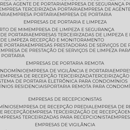
PRESA AGENTE DE PORTARIA
EMPRESA DE SEGURANÇA P
EMPRESA TERCEIRIZADA PORTARIA
EMPRESA DE AGENT
ARIA
EMPRESA PORTARIA
EMPRESA DE PORTARIA
EMPRESAS DE PORTARIA E LIMPEZA
ERTO DE MIM
EMPRESA DE LIMPEZA E SEGURANÇA
 DE PORTARIA
EMPRESAS TERCEIRIZADAS DE LIMPEZA E
S DE LIMPEZA RECEPÇÃO E MONITORAMENTO
DE PORTARIA
EMPRESAS PRESTADORAS DE SERVIÇOS DE 
EMPRESA DE PRESTAÇÃO DE SERVIÇOS DE LIMPEZA PA
E PORTARIA
EMPRESAS DE PORTARIA REMOTA
CONDOMÍNIO
EMPRESA DE VIGILÂNCIA E PORTARIA
EMPRE
A
EMPRESA DE RECEPÇÃO TERCEIRIZADA
TERCEIRIZAÇÃ
ISTEMA DE PORTARIA ELETRÔNICA PARA CONDOMÍNIOS
ÍNIOS RESIDENCIAIS
PORTARIA REMOTA PARA CONDOMÍ
EMPRESAS DE RECEPCIONISTAS
MÍNIOS
EMPRESA DE RECEPÇÃO PREDIAL
EMPRESA DE 
DE RECEPÇÃO
EMPRESA TERCEIRIZAÇÃO DE RECEPÇÃO
EMPRESAS TERCEIRIZADAS PARA RECEPCIONISTA
EMPRE
EMPRESAS DE VIGILÂNCIA