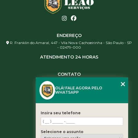
ENDEREÇO
R. Franklin do Amaral, 447 - Vila Nova Cachoeirinha - São Paulo - SP
- 02479-000
ATENDIMENTO 24 HORAS
CONTATO
(11) 3984-0344
OLÁ! FALE AGORA PELO
(11) 3461-5871
WHATSAPP
(11) 3984-0344
contato@leaoservicos.com.br
Insira seu telefone
MENU
Home
Selecione o assunto
Quem somos