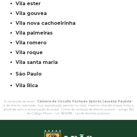
vila ester
vila gouvea
vila nova cachoeirinha
vila palmeiras
vila romero
vila roque
vila santa maria
São Paulo
Vila Rica
O conteúdo do texto "
Câmera de Circuito Fechado Valores Lausane Paulista
"
é de direito reservado. Sua reprodução, parcial ou total, mesmo citando nossos links, é
proibida sem a autorização do autor. Crime de violação de direito autoral – artigo 184
do Código Penal –
Lei 9610/98 - Lei de direitos autorais
.